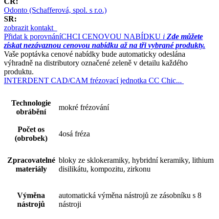
ČR:
Odonto (Schafferová, spol. s r.o.)
SR:
zobrazit kontakt
Přidat k porovnání
CHCI CENOVOU NABÍDKU
i
Zde můžete
získat nezávaznou cenovou nabídku až na tři vybrané produkty.
Vaše poptávka cenové nabídky bude automaticky odeslána
výhradně na distributory označené zeleně v detailu každého
produktu.
INTERDENT CAD/CAM frézovací jednotka CC Chic...
Technologie
mokré frézování
obrábění
Počet os
4osá fréza
(obrobek)
Zpracovatelné
bloky ze sklokeramiky, hybridní keramiky, lithium
materiály
disilikátu, kompozitu, zirkonu
Výměna
automatická výměna nástrojů ze zásobníku s 8
nástrojů
nástroji