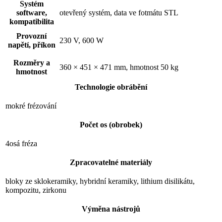
Systém
software,
otevřený systém, data ve fotmátu STL
kompatibilita
Provozní
230 V, 600 W
napětí, příkon
Rozměry a
360 × 451 × 471 mm, hmotnost 50 kg
hmotnost
Technologie obrábění
mokré frézování
Počet os (obrobek)
4osá fréza
Zpracovatelné materiály
bloky ze sklokeramiky, hybridní keramiky, lithium disilikátu,
kompozitu, zirkonu
Výměna nástrojů