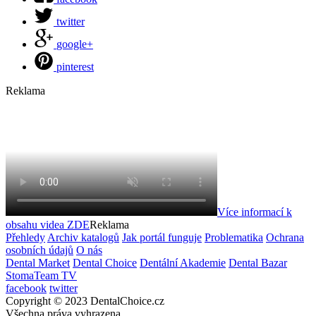
twitter
google+
pinterest
Reklama
Více informací k
obsahu videa
ZDE
Reklama
Přehledy
Archiv katalogů
Jak portál funguje
Problematika
Ochrana
osobních údajů
O nás
Dental Market
Dental Choice
Dentální Akademie
Dental Bazar
StomaTeam TV
facebook
twitter
Copyright © 2023 DentalChoice.cz
Všechna práva vyhrazena.