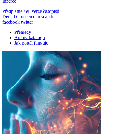
Inzerce
Předplatné / el. verze časopisů
Dental Choice
menu
search
facebook
twitter
Přehledy
Archiv katalogů
Jak portál funguje