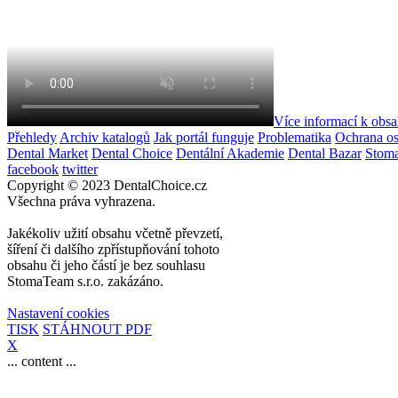
Více informací k obs
Přehledy
Archiv katalogů
Jak portál funguje
Problematika
Ochrana os
Dental Market
Dental Choice
Dentální Akademie
Dental Bazar
Stom
facebook
twitter
Copyright © 2023 DentalChoice.cz
Všechna práva vyhrazena.
Jakékoliv užití obsahu včetně převzetí,
šíření či dalšího zpřístupňování tohoto
obsahu či jeho částí je bez souhlasu
StomaTeam s.r.o. zakázáno.
Nastavení cookies
TISK
STÁHNOUT PDF
X
... content ...