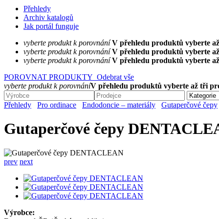
Přehledy
Archiv katalogů
Jak portál funguje
vyberte produkt k porovnání
V přehledu produktů vyberte až
vyberte produkt k porovnání
V přehledu produktů vyberte až
vyberte produkt k porovnání
V přehledu produktů vyberte až
POROVNAT PRODUKTY
Odebrat vše
vyberte produkt k porovnání
V přehledu produktů vyberte až tři p
Přehledy
Pro ordinace
Endodoncie – materiály
Gutaperčové čepy
Gutaperčové čepy DENTACLE
prev
next
Výrobce: