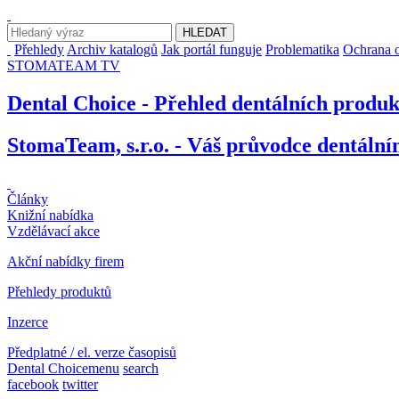
Přehledy
Archiv katalogů
Jak portál funguje
Problematika
Ochrana o
STOMATEAM TV
Dental Choice - Přehled dentálních produ
StomaTeam, s.r.o. - Váš průvodce dentáln
Články
Knižní nabídka
Vzdělávací akce
Akční nabídky firem
Přehledy produktů
Inzerce
Předplatné / el. verze časopisů
Dental Choice
menu
search
facebook
twitter