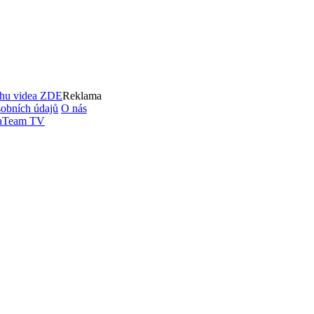
ahu videa
ZDE
Reklama
obních údajů
O nás
aTeam TV