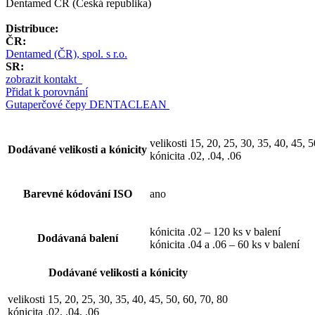
Dentamed ČR (Česká republika)
Distribuce:
ČR:
Dentamed (ČR), spol. s r.o.
SR:
zobrazit kontakt
Přidat k porovnání
Gutaperčové čepy DENTACLEAN
velikosti 15, 20, 25, 30, 35, 40, 45, 5
Dodávané velikosti a kónicity
kónicita .02, .04, .06
Barevné kódování ISO
ano
kónicita .02 – 120 ks v balení
Dodávaná balení
kónicita .04 a .06 – 60 ks v balení
Dodávané velikosti a kónicity
velikosti 15, 20, 25, 30, 35, 40, 45, 50, 60, 70, 80
kónicita .02, .04, .06