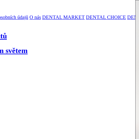
sobních údajů
O nás
DENTAL MARKET
DENTAL CHOICE
DEN
ktů
ím světem