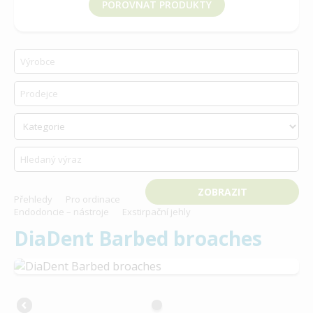
POROVNAT PRODUKTY
vyberte produkt k porovnání
Přehledy
Pro ordinace
Endodoncie – nástroje
Exstirpační jehly
DiaDent Barbed broaches