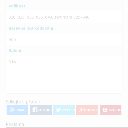
Velikosti
020, 025, 030, 035, 040, sortiment 025–040
Barevné ISO kódování
Ano
Balení
6 ks
Sdílejte s přáteli
EMAIL
FACEBOOK
TWITTER
GOOGLE+
PINTEREST
Reklama