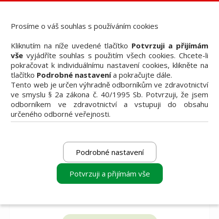
Dental Choice - Přehled dentálních produktů
StomaTeam, s.r.o. - Váš průvodce dentálním světem
Prosíme o váš souhlas s používáním cookies
Články
Kliknutím na níže uvedené tlačítko
Potvrzuji a přijímám
Knižní nabídka
vše
vyjádříte souhlas s použitím všech cookies. Chcete-li
Vzdělávací akce
pokračovat k individuálnímu nastavení cookies, klikněte na
Akční nabídky firem
tlačítko
Podrobné nastavení
a pokračujte dále.
Přehledy produktů
Tento web je určen výhradně odborníkům ve zdravotnictví
Inzerce
ve smyslu § 2a zákona č. 40/1995 Sb. Potvrzuji, že jsem
Předplatné / el. verze časopisů
odborníkem ve zdravotnictví a vstupuji do obsahu
určeného odborné veřejnosti.
Podrobné nastavení
Potvrzuji a přijímám vše
vyberte produkt
vyberte produkt
vyberte produkt
k porovnání
k porovnání
k porovnání