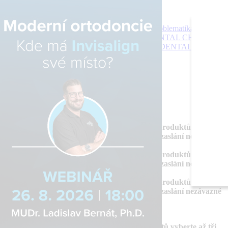
Přehledy
Archiv katalogů
Jak portál funguje
Problematika
Ochrana
osobních údajů
O nás
DENTAL MARKET
DENTAL CHOICE
DENTÁLNÍ AKADEMIE
DENTAL BAZAR
DENTAL JOBS
STOMATEAM TV
Dental Choice
menu
search
facebook
twitter
Přehledy
Archiv katalogů
Jak portál funguje
vyberte produkt k porovnání
V přehledu produktů vyberte
až tři produkty do porovnání nebo pro zaslání nezávazné
cenové nabídky.
vyberte produkt k porovnání
V přehledu produktů vyberte
až tři produkty do porovnání nebo pro zaslání nezávazné
cenové nabídky.
vyberte produkt k porovnání
V přehledu produktů vyberte
až tři produkty do porovnání nebo pro zaslání nezávazné
cenové nabídky.
POROVNAT PRODUKTY
Odebrat vše
vyberte produkt k porovnání
V přehledu produktů vyberte až tři