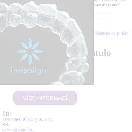
produkty do porovnání nebo pro zaslání nezávazné cenové
nabídky.
Přehledy
Pro ordinace
Endodoncie – nástroje
Nástroje na plnění
kořenových kanálků
Dentsply Maillefer Lentulo
prev
next
Výrobce:
Dentsply Maillefer (Švýcarsko)
Distribuce:
ČR:
Dentamed (ČR), spol. s r.o.
SR:
zobrazit kontakt