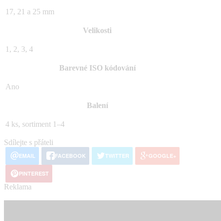
17, 21 a 25 mm
Velikosti
1, 2, 3, 4
Barevné ISO kódování
Ano
Balení
4 ks, sortiment 1–4
Sdílejte s přáteli
EMAIL
FACEBOOK
TWITTER
GOOGLE+
PINTEREST
Reklama