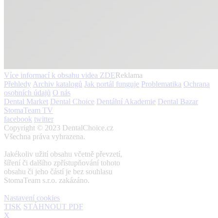
Více informací k obsahu videa
ZDE
Reklama
Přehledy
Archiv katalogů
Jak portál funguje
Problematika
Ochrana
osobních údajů
O nás
Dental Market
Dental Choice
Dentální Akademie
Dental Bazar
StomaTeam TV
facebook
twitter
Copyright © 2023 DentalChoice.cz
Všechna práva vyhrazena.
Jakékoliv užití obsahu včetně převzetí,
šíření či dalšího zpřístupňování tohoto
obsahu či jeho částí je bez souhlasu
StomaTeam s.r.o. zakázáno.
Nastavení cookies
TISK
STÁHNOUT PDF
X