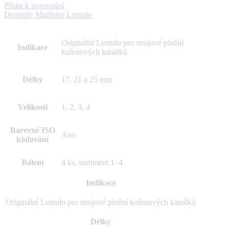
Přidat k porovnání
Dentsply Maillefer Lentulo
Originální Lentulo pro strojové plnění
Indikace
kořenových kanálků
Délky
17, 21 a 25 mm
Velikosti
1, 2, 3, 4
Barevné ISO
Ano
kódování
Balení
4 ks, sortiment 1–4
Indikace
Originální Lentulo pro strojové plnění kořenových kanálků
Délky