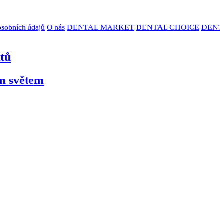
sobních údajů
O nás
DENTAL MARKET
DENTAL CHOICE
DEN
ktů
ím světem