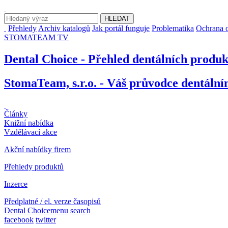
Přehledy
Archiv katalogů
Jak portál funguje
Problematika
Ochrana o
STOMATEAM TV
Dental Choice - Přehled dentálních produ
StomaTeam, s.r.o. - Váš průvodce dentáln
Články
Knižní nabídka
Vzdělávací akce
Akční nabídky firem
Přehledy produktů
Inzerce
Předplatné / el. verze časopisů
Dental Choice
menu
search
facebook
twitter