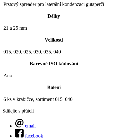
Prstový spreader pro laterální kondenzaci gutaperči
Délky
21 a 25 mm
Velikosti
015, 020, 025, 030, 035, 040
Barevné ISO kódování
Ano
Balení
6 ks v krabičce, sortiment 015–040
Sdílejte s přáteli
email
facebook