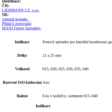
Distribuce:
ČR:
LIEHMANN CZ, s.r.o.
SR:
zobrazit kontakt
Přidat k porovnání
MANI Finger Spreaders
Indikace
Prstový spreader pro laterální kondenzaci gu
Délky
21 a 25 mm
Velikosti
015, 020, 025, 030, 035, 040
Barevné ISO kódování
Ano
Balení
6 ks v krabičce, sortiment 015–040
Indikace