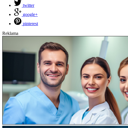
twitter
google+
pinterest
Reklama