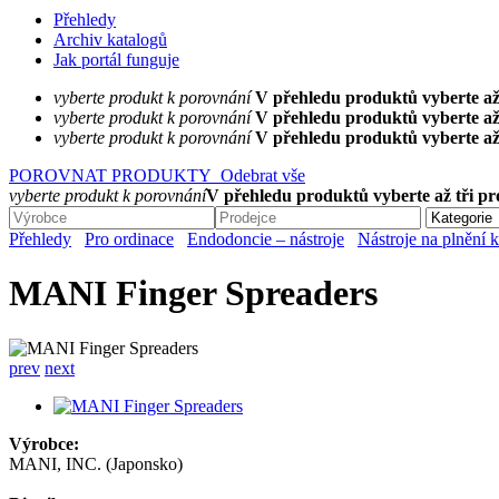
Přehledy
Archiv katalogů
Jak portál funguje
vyberte produkt k porovnání
V přehledu produktů vyberte až
vyberte produkt k porovnání
V přehledu produktů vyberte až
vyberte produkt k porovnání
V přehledu produktů vyberte až
POROVNAT PRODUKTY
Odebrat vše
vyberte produkt k porovnání
V přehledu produktů vyberte až tři p
Přehledy
Pro ordinace
Endodoncie – nástroje
Nástroje na plnění
MANI Finger Spreaders
prev
next
Výrobce:
MANI, INC. (Japonsko)