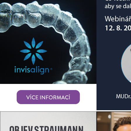
Přehledy
Archiv katalogů
Jak portál funguje
vyberte produkt k porovnání
V přehledu produktů vyberte až
vyberte produkt k porovnání
V přehledu produktů vyberte až
vyberte produkt k porovnání
V přehledu produktů vyberte až
POROVNAT PRODUKTY
Odebrat vše
vyberte produkt k porovnání
V přehledu produktů vyberte až tři p
Přehledy
Pro ordinace
Endodoncie – nástroje
Nástroje na plnění
MEDIN Paste carrier