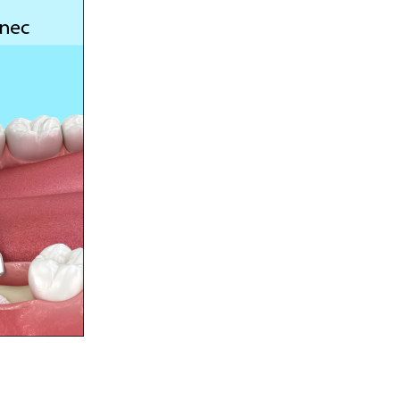
bídky.
bídky.
bídky.