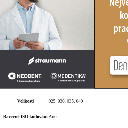
Výrobce:
MEDIN, a.s. (Česká republika)
Distribuce:
ČR:
MEDIN, a.s.
SR:
MEDIN, a.s.
Přidat k porovnání
MEDIN Paste carrier
Indikace
Spirálový plnič pro strojové plnění kořeno
Délky
21 a 25 mm
Velikosti
025, 030, 035, 040
Barevné ISO kódování
Ano