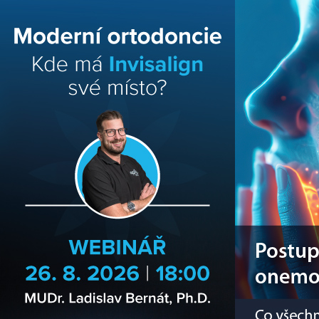
Přehledy
Archiv katalogů
Jak portál funguje
Problematika
Ochrana o
STOMATEAM TV
Dental Choice - Přehled dentálních produ
StomaTeam, s.r.o. - Váš průvodce dentáln
Články
Knižní nabídka
Vzdělávací akce
Akční nabídky firem
Přehledy produktů
Inzerce
Předplatné / el. verze časopisů
Dental Choice
menu
search
facebook
twitter