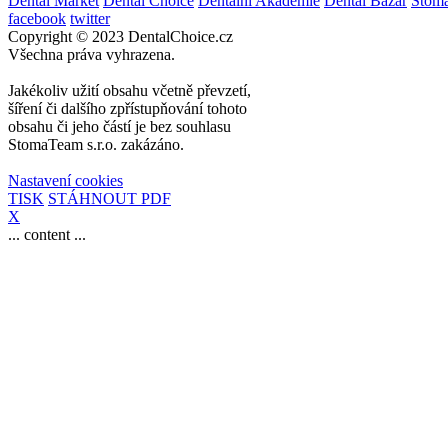
Dental Market
Dental Choice
Dentální Akademie
Dental Bazar
Stom
facebook
twitter
Copyright © 2023 DentalChoice.cz
Všechna práva vyhrazena.
Jakékoliv užití obsahu včetně převzetí,
šíření či dalšího zpřístupňování tohoto
obsahu či jeho částí je bez souhlasu
StomaTeam s.r.o. zakázáno.
Nastavení cookies
TISK
STÁHNOUT PDF
X
... content ...