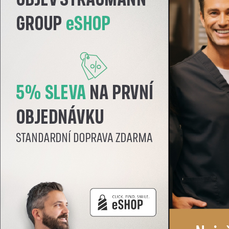
prev
next