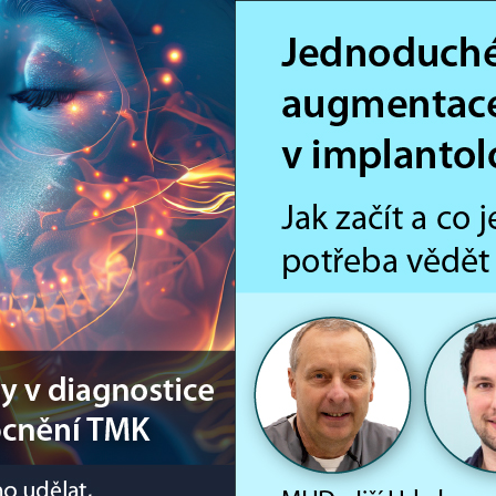
sobních údajů
O nás
DENTAL MARKET
DENTAL CHOICE
DEN
ktů
ím světem