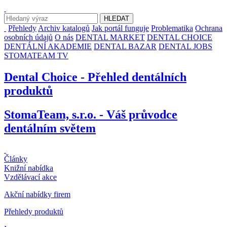
Přehledy
Archiv katalogů
Jak portál funguje
Problematika
Ochrana
osobních údajů
O nás
DENTAL MARKET
DENTAL CHOICE
DENTÁLNÍ AKADEMIE
DENTAL BAZAR
DENTAL JOBS
STOMATEAM TV
Dental Choice - Přehled dentálních
produktů
StomaTeam, s.r.o. - Váš průvodce
dentálním světem
Články
Knižní nabídka
Vzdělávací akce
Akční nabídky firem
Přehledy produktů