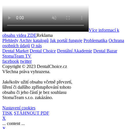
Více informací k
obsahu videa
ZDE
Reklama
Přehledy
Archiv katalogů
Jak portál funguje
Problematika
Ochrana
osobních údajů
O nás
Dental Market
Dental Choice
Dentální Akademie
Dental Bazar
StomaTeam TV
facebook
twitter
Copyright © 2023 DentalChoice.cz
Všechna práva vyhrazena.
Jakékoliv užití obsahu včetně převzetí,
šíření či dalšího zpřístupňování tohoto
obsahu či jeho částí je bez souhlasu
StomaTeam s.r.o. zakázáno.
Nastavení cookies
TISK
STÁHNOUT PDF
X
... content ...
X