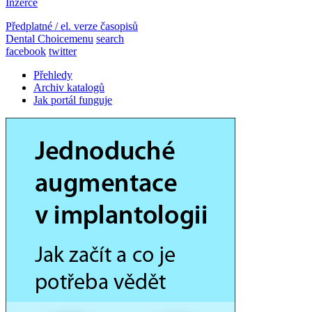
Inzerce
Předplatné / el. verze časopisů
Dental Choice
menu
search
facebook
twitter
Přehledy
Archiv katalogů
Jak portál funguje