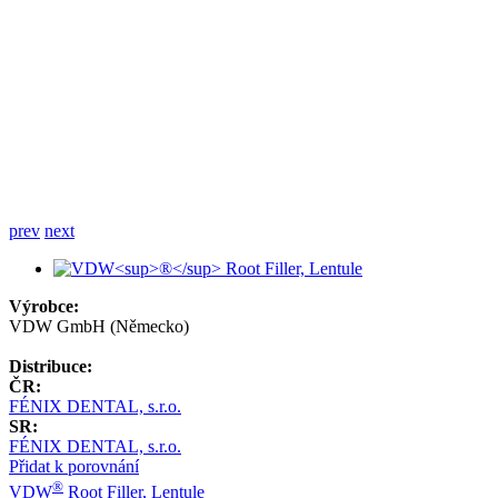
prev
next
Výrobce:
VDW GmbH (Německo)
Distribuce:
ČR:
FÉNIX DENTAL, s.r.o.
SR:
FÉNIX DENTAL, s.r.o.
Přidat k porovnání
®
VDW
Root Filler, Lentule