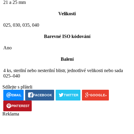
21 a 25 mm
Velikosti
025, 030, 035, 040
Barevné ISO kódování
Ano
Balení
4 ks, sterilní nebo nesterilní blistr, jednotlivé velikosti nebo sada
025–040
Sdílejte s přáteli
EMAIL
FACEBOOK
TWITTER
GOOGLE+
PINTEREST
Reklama