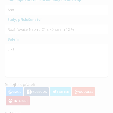
Ano
Sady, příslušenství
Rozšiřovače Neoniti C1 s kónusem 12 %
Balení
5 ks
Sdílejte s přáteli
EMAIL
FACEBOOK
TWITTER
GOOGLE+
PINTEREST