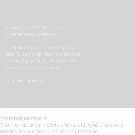
Copyright © 2023 DentalChoice.cz
Všechna práva vyhrazena.
Jakékoliv užití obsahu včetně převzetí,
šíření či dalšího zpřístupňování tohoto
obsahu či jeho částí je bez souhlasu
StomaTeam s.r.o. zakázáno.
Nastavení cookies
×
Podrobné nastavení
V tomto nastavení můžete přizpůsobit využití souborů
cookies dle kategorií a dle vašich preferencí.