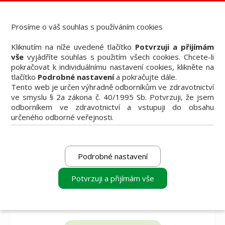
Dental Choice - Přehled dentálních produktů
StomaTeam, s.r.o. - Váš průvodce dentálním světem
Prosíme o váš souhlas s používáním cookies
Články
Kliknutím na níže uvedené tlačítko
Potvrzuji a přijímám
Knižní nabídka
vše
vyjádříte souhlas s použitím všech cookies. Chcete-li
Vzdělávací akce
pokračovat k individuálnímu nastavení cookies, klikněte na
Akční nabídky firem
tlačítko
Podrobné nastavení
a pokračujte dále.
Přehledy produktů
Tento web je určen výhradně odborníkům ve zdravotnictví
Inzerce
ve smyslu § 2a zákona č. 40/1995 Sb. Potvrzuji, že jsem
Předplatné / el. verze časopisů
odborníkem ve zdravotnictví a vstupuji do obsahu
určeného odborné veřejnosti.
Podrobné nastavení
Potvrzuji a přijímám vše
vyberte produkt
vyberte produkt
vyberte produkt
k porovnání
k porovnání
k porovnání