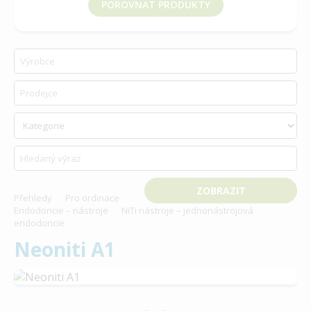
POROVNAT PRODUKTY
vyberte produkt k porovnání
Přehledy
Pro ordinace
Endodoncie – nástroje
NiTi nástroje – jednonástrojová
endodoncie
Neoniti A1