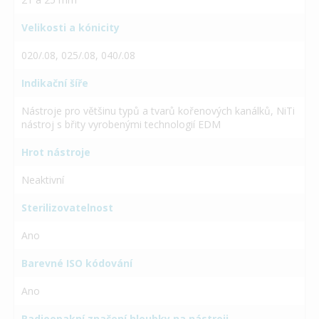
Velikosti a kónicity
020/.08, 025/.08, 040/.08
Indikační šíře
Nástroje pro většinu typů a tvarů kořenových kanálků, NiTi
nástroj s břity vyrobenými technologií EDM
Hrot nástroje
Neaktivní
Sterilizovatelnost
Ano
Barevné ISO kódování
Ano
Radioopakní značení hloubky na nástroji