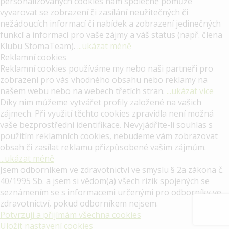
personalizovaných cookies nám společně pomůže
vyvarovat se zobrazení či zasílání neužitečných či
nežádoucích informací či nabídek a zobrazení jedinečných
funkcí a informací pro vaše zájmy a váš status (např. člena
Klubu StomaTeam).
...ukázat méně
Reklamní cookies
Reklamní cookies používáme my nebo naši partneři pro
zobrazení pro vás vhodného obsahu nebo reklamy na
našem webu nebo na webech třetích stran.
...ukázat více
Díky nim můžeme vytvářet profily založené na vašich
zájmech. Při využití těchto cookies zpravidla není možná
vaše bezprostřední identifikace. Nevyjádříte-li souhlas s
použitím reklamních cookies, nebudeme vám zobrazovat
obsah či zasílat reklamu přizpůsobené vašim zájmům.
...ukázat méně
Jsem odborníkem ve zdravotnictví ve smyslu § 2a zákona č.
40/1995 Sb. a jsem si vědom(a) všech rizik spojených se
seznámením se s informacemi určenými pro odborníky ve
zdravotnictví, pokud odborníkem nejsem.
Potvrzuji a přijímám všechna cookies
Uložit nastavení cookies