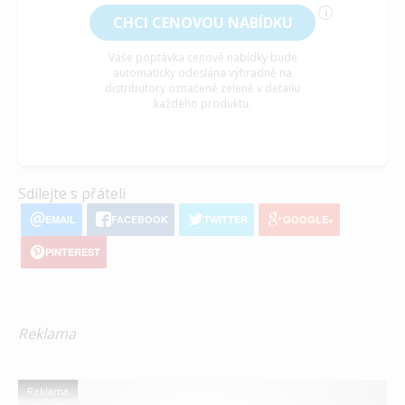
i
CHCI CENOVOU NABÍDKU
Vaše poptávka cenové nabídky bude
automaticky odeslána výhradně na
distributory označené zeleně v detailu
každého produktu.
Sdílejte s přáteli
EMAIL
FACEBOOK
TWITTER
GOOGLE+
PINTEREST
Reklama
Reklama