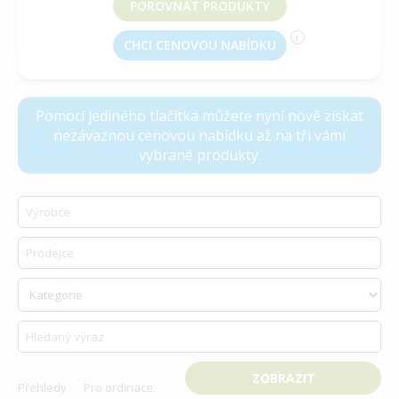
POROVNAT PRODUKTY
i
CHCI CENOVOU NABÍDKU
vyberte produkt k porovnání
Pomocí jediného tlačítka můžete nyní nově získat
nezávaznou cenovou nabídku až na tři vámi
vybrané produkty.
Přehledy
Pro ordinace