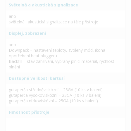
Světelná a akustická signalizace
ano
světelná i akustická signalizace na těle přístroje
Displej, zobrazení
ano
Downpack – nastavení teploty, zvolený mód, ikona
opotřebení heat pluggeru
Backfill – stav zahřívání, vybraný plnicí materiál, rychlost
plnění
Dostupné velikosti kartuší
gutaperča středněviskózní – 23GA (10 ks v balení)
gutaperča vysokoviskózní – 23GA (10 ks v balení)
gutaperča nízkoviskózní – 25GA (10 ks v balení)
Hmotnost přístroje