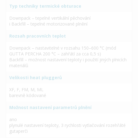
Typ techniky termické obturace
Downpack – tepelné vertikální pěchování
i Backfill – tepelné motorizované plnění
Rozsah pracovních teplot
Downpack – nastavitelné v rozsahu 150–600 °C (mód
GUTTA PERCHA 200 °C – zahřátí za cca 0,5 s)
Backfill – možnost nastavení teploty i použití jiných plnicích
materiálů
Velikosti heat pluggerů
XF, F, FM, M, ML
barevně kódované
Možnost nastavení parametrů plnění
ano
plynulé nastavení teploty, 3 rychlosti vytlačování rozehřáté
gutaperči