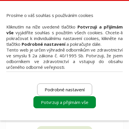
Dental Choice - Přehled dentálních produktů
StomaTeam, s.r.o. - Váš průvodce dentálním světem
Prosíme o váš souhlas s používáním cookies
Články
Kliknutím na níže uvedené tlačítko
Potvrzuji a přijímám
Knižní nabídka
vše
vyjádříte souhlas s použitím všech cookies. Chcete-li
Vzdělávací akce
pokračovat k individuálnímu nastavení cookies, klikněte na
Akční nabídky firem
tlačítko
Podrobné nastavení
a pokračujte dále.
Přehledy produktů
Tento web je určen výhradně odborníkům ve zdravotnictví
Inzerce
ve smyslu § 2a zákona č. 40/1995 Sb. Potvrzuji, že jsem
Předplatné / el. verze časopisů
odborníkem ve zdravotnictví a vstupuji do obsahu
určeného odborné veřejnosti.
Podrobné nastavení
Potvrzuji a přijímám vše
vyberte produkt
vyberte produkt
vyberte produkt
k porovnání
k porovnání
k porovnání