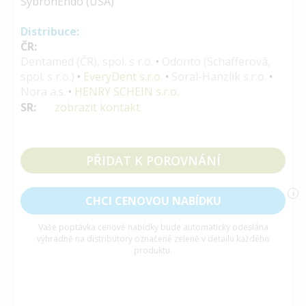
SybronEndo (USA)
Distribuce:
ČR:
Dentamed (ČR), spol. s r.o.
•
Odonto (Schafferová,
spol. s r.o.)
•
EveryDent s.r.o.
•
Soral-Hanzlik s.r.o.
•
Nora a.s.
•
HENRY SCHEIN s.r.o.
SR:
zobrazit kontakt
PŘIDAT K POROVNÁNÍ
i
CHCI CENOVOU NABÍDKU
Vaše poptávka cenové nabídky bude automaticky odeslána
výhradně na distributory označené zeleně v detailu každého
produktu.