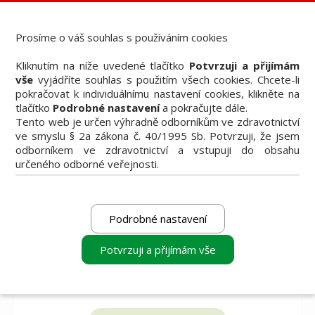
Dental Choice - Přehled dentálních produktů
StomaTeam, s.r.o. - Váš průvodce dentálním světem
Prosíme o váš souhlas s používáním cookies
Články
Kliknutím na níže uvedené tlačítko
Potvrzuji a přijímám
Knižní nabídka
vše
vyjádříte souhlas s použitím všech cookies. Chcete-li
Vzdělávací akce
pokračovat k individuálnímu nastavení cookies, klikněte na
Akční nabídky firem
tlačítko
Podrobné nastavení
a pokračujte dále.
Přehledy produktů
Tento web je určen výhradně odborníkům ve zdravotnictví
Inzerce
ve smyslu § 2a zákona č. 40/1995 Sb. Potvrzuji, že jsem
Předplatné / el. verze časopisů
odborníkem ve zdravotnictví a vstupuji do obsahu
určeného odborné veřejnosti.
Podrobné nastavení
Potvrzuji a přijímám vše
vyberte produkt
vyberte produkt
vyberte produkt
k porovnání
k porovnání
k porovnání