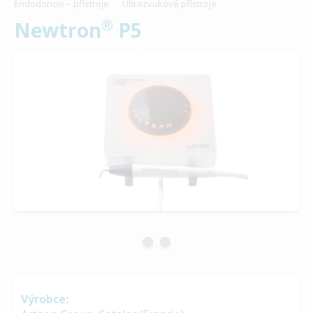
Endodoncie – přístroje
Ultrazvukové přístroje
®
Newtron
P5
Výrobce: