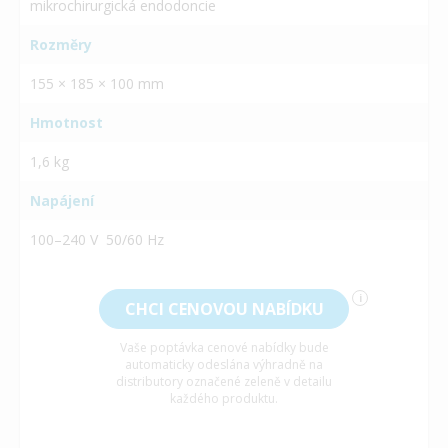
mikrochirurgická endodoncie
Rozměry
155 × 185 × 100 mm
Hmotnost
1,6 kg
Napájení
100–240 V 50/60 Hz
i
CHCI CENOVOU NABÍDKU
Vaše poptávka cenové nabídky bude
automaticky odeslána výhradně na
distributory označené zeleně v detailu
každého produktu.