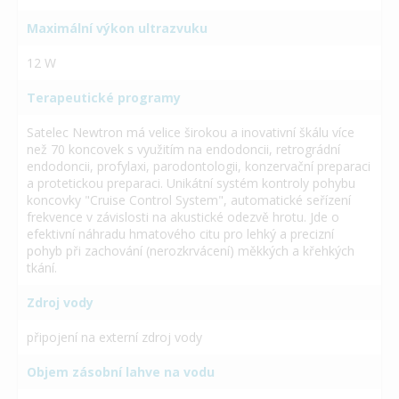
Maximální výkon ultrazvuku
12 W
Terapeutické programy
Satelec Newtron má velice širokou a inovativní škálu více
než 70 koncovek s využitím na endodoncii, retrográdní
endodoncii, profylaxi, parodontologii, konzervační preparaci
a protetickou preparaci. Unikátní systém kontroly pohybu
koncovky "Cruise Control System", automatické seřízení
frekvence v závislosti na akustické odezvě hrotu. Jde o
efektivní náhradu hmatového citu pro lehký a precizní
pohyb při zachování (nerozkrvácení) měkkých a křehkých
tkání.
Zdroj vody
připojení na externí zdroj vody
Objem zásobní lahve na vodu