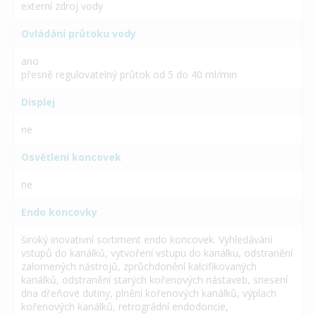
externí zdroj vody
Ovládání průtoku vody
ano
přesně regulovatelný průtok od 5 do 40 ml/min
Displej
ne
Osvětlení koncovek
ne
Endo koncovky
široký inovativní sortiment endo koncovek. Vyhledávání
vstupů do kanálků, vytvoření vstupu do kanálku, odstranění
zalomených nástrojů, zprůchdonění kalcifikovaných
kanálků, odstranění starých kořenových nástaveb, snesení
dna dřeňové dutiny, plnění kořenových kanálků, výplach
kořenových kanálků, retrográdní endodoncie,