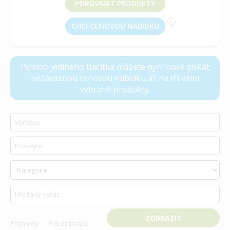
POROVNAT PRODUKTY
i
CHCI CENOVOU NABÍDKU
vyberte produkt k porovnání
Pomocí jediného tlačítka můžete nyní nově získat
nezávaznou cenovou nabídku až na tři vámi
vybrané produkty.
Přehledy
Pro ordinace