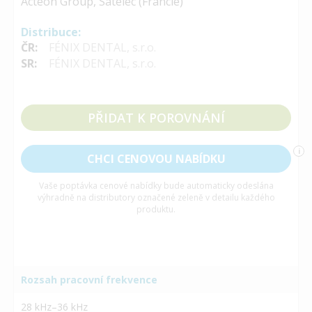
Acteon Group, Satelec (Francie)
Distribuce:
ČR:
FÉNIX DENTAL, s.r.o.
SR:
FÉNIX DENTAL, s.r.o.
PŘIDAT K POROVNÁNÍ
i
CHCI CENOVOU NABÍDKU
Vaše poptávka cenové nabídky bude automaticky odeslána
výhradně na distributory označené zeleně v detailu každého
produktu.
Rozsah pracovní frekvence
28 kHz–36 kHz