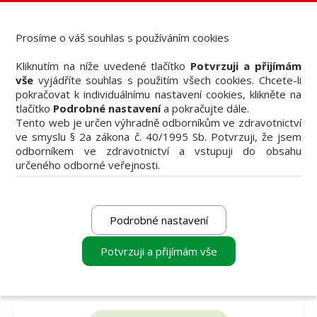
Dental Choice - Přehled dentálních produktů
StomaTeam, s.r.o. - Váš průvodce dentálním světem
Prosíme o váš souhlas s používáním cookies
Články
Kliknutím na níže uvedené tlačítko
Potvrzuji a přijímám
Knižní nabídka
vše
vyjádříte souhlas s použitím všech cookies. Chcete-li
Vzdělávací akce
pokračovat k individuálnímu nastavení cookies, klikněte na
Akční nabídky firem
tlačítko
Podrobné nastavení
a pokračujte dále.
Přehledy produktů
Tento web je určen výhradně odborníkům ve zdravotnictví
Inzerce
ve smyslu § 2a zákona č. 40/1995 Sb. Potvrzuji, že jsem
Předplatné / el. verze časopisů
odborníkem ve zdravotnictví a vstupuji do obsahu
určeného odborné veřejnosti.
Podrobné nastavení
Potvrzuji a přijímám vše
vyberte produkt
vyberte produkt
vyberte produkt
k porovnání
k porovnání
k porovnání