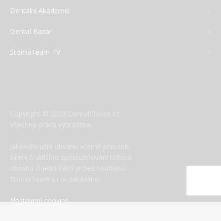
Dentální Akademie
Dental Bazar
StomaTeam TV
Copyright © 2023 DentalChoice.cz
Všechna práva vyhrazena.
Jakékoliv užití obsahu včetně převzetí,
šíření či dalšího zpřístupňování tohoto
obsahu či jeho částí je bez souhlasu
StomaTeam s.r.o. zakázáno.
Nastavení cookies