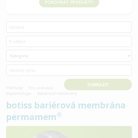
POROVNAT PRODUKTY
vyberte produkt k porovnání
Přehledy
Pro ordinace
Implantologie
Bariérové membrány
botiss bariérová membrána
®
permamem