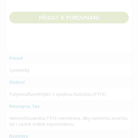
PŘIDAT K POROVNÁNÍ
Původ
Syntetický
Složení
Polytetrafluorethylen s vysokou hustotou (PTFE)
Resorpce, čas
Neresorbovatelná PTFE membrána, díky inertnímu povrchu
lze i zavést orálně exponovanou
Rozměry