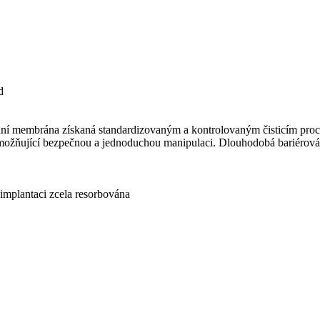
d
nní membrána získaná standardizovaným a kontrolovaným čisticím proce
umožňující bezpečnou a jednoduchou manipulaci. Dlouhodobá bariérová
implantaci zcela resorbována