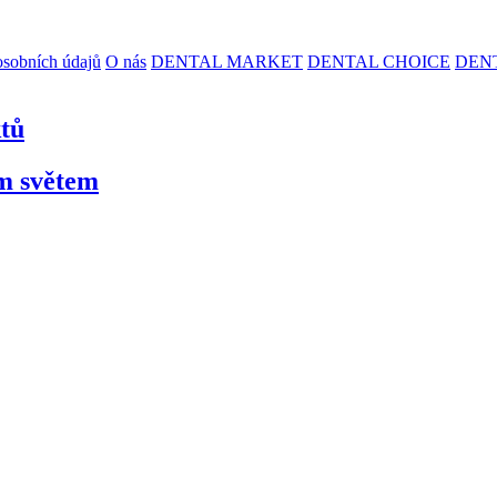
sobních údajů
O nás
DENTAL MARKET
DENTAL CHOICE
DEN
ktů
ím světem