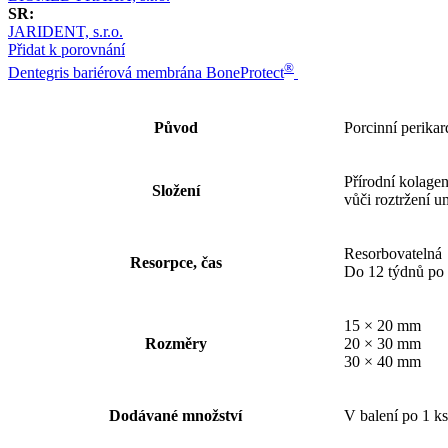
SR:
JARIDENT, s.r.o.
Přidat k porovnání
®
Dentegris bariérová membrána BoneProtect
Původ
Porcinní perikar
Přírodní kolage
Složení
vůči roztržení 
Resorbovatelná
Resorpce, čas
Do 12 týdnů po 
15 × 20 mm
Rozměry
20 × 30 mm
30 × 40 mm
Dodávané množství
V balení po 1 ks