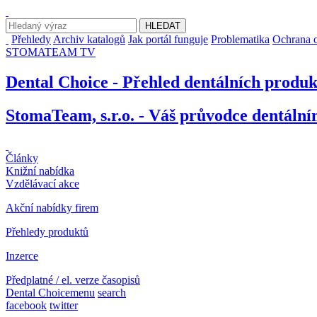
Přehledy
Archiv katalogů
Jak portál funguje
Problematika
Ochrana o
STOMATEAM TV
Dental Choice - Přehled dentálních produ
StomaTeam, s.r.o. - Váš průvodce dentáln
Články
Knižní nabídka
Vzdělávací akce
Akční nabídky firem
Přehledy produktů
Inzerce
Předplatné / el. verze časopisů
Dental Choice
menu
search
facebook
twitter