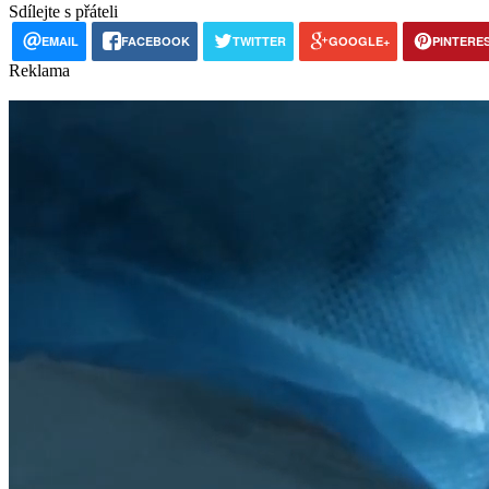
Sdílejte s přáteli
EMAIL
FACEBOOK
TWITTER
GOOGLE+
PINTERE
Reklama