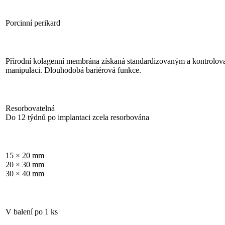
Porcinní perikard
Přírodní kolagenní membrána získaná standardizovaným a kontrolovan
manipulaci. Dlouhodobá bariérová funkce.
Resorbovatelná
Do 12 týdnů po implantaci zcela resorbována
15 × 20 mm
20 × 30 mm
30 × 40 mm
V balení po 1 ks