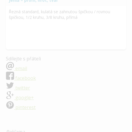
Jehla – profil, hrot, tvar
Řezná standard, kulatá se zahnutou špičkou / rovnou
špičkou, 1/2 kruhu, 3/8 kruhu, přímá
Sdílejte s přáteli
email
facebook
twitter
google+
pinterest
Reklama