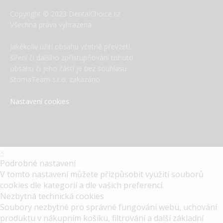
Copyright © 2023 DentalChoice.cz
Všechna práva vyhrazena.
Jakékoliv užití obsahu včetně převzetí,
šíření či dalšího zpřístupňování tohoto
obsahu či jeho částí je bez souhlasu
StomaTeam s.r.o. zakázáno.
Nastavení cookies
×
Podrobné nastavení
V tomto nastavení můžete přizpůsobit využití souborů
cookies dle kategorií a dle vašich preferencí.
Nezbytná technická cookies
Soubory nezbytné pro správné fungování webu, uchování
produktu v nákupním košíku, filtrování a další základní