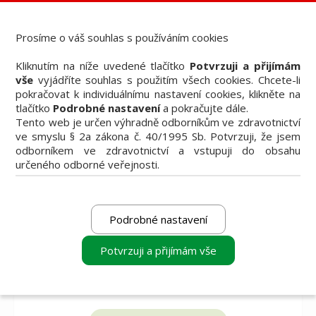
Dental Choice - Přehled dentálních produktů
StomaTeam, s.r.o. - Váš průvodce dentálním světem
Prosíme o váš souhlas s používáním cookies
Články
Kliknutím na níže uvedené tlačítko
Potvrzuji a přijímám
Knižní nabídka
vše
vyjádříte souhlas s použitím všech cookies. Chcete-li
Vzdělávací akce
pokračovat k individuálnímu nastavení cookies, klikněte na
Akční nabídky firem
tlačítko
Podrobné nastavení
a pokračujte dále.
Přehledy produktů
Tento web je určen výhradně odborníkům ve zdravotnictví
Inzerce
ve smyslu § 2a zákona č. 40/1995 Sb. Potvrzuji, že jsem
Předplatné / el. verze časopisů
odborníkem ve zdravotnictví a vstupuji do obsahu
určeného odborné veřejnosti.
Podrobné nastavení
Potvrzuji a přijímám vše
vyberte produkt
vyberte produkt
vyberte produkt
k porovnání
k porovnání
k porovnání