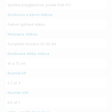
Kyselina polyglykolová, povlak PGA-PCI
Struktura a barva vlákna
Fialové splétané vlákno
Resorpce vlákna
Kompletní resorpce 50–90 dní
Dodávané délky vlákna
45 a 75 cm
Rozměr EP
0,7 až 4
Rozměr USP
6/0 až 1