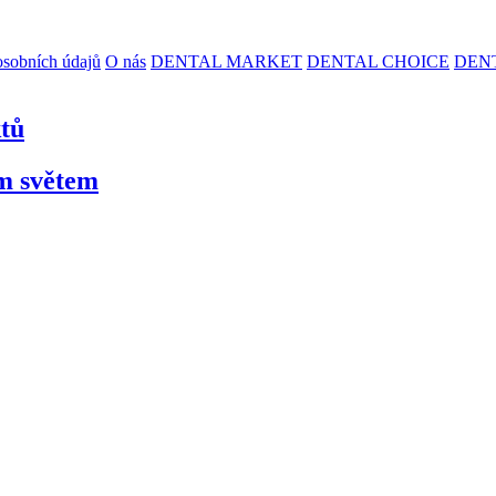
sobních údajů
O nás
DENTAL MARKET
DENTAL CHOICE
DEN
ktů
ím světem