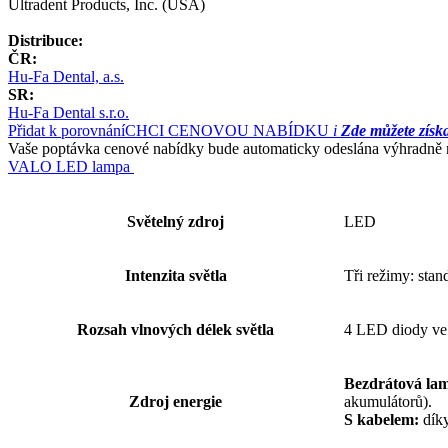
Ultradent Products, Inc. (USA)
Distribuce:
ČR:
Hu-Fa Dental, a.s.
SR:
Hu-Fa Dental s.r.o.
Přidat k porovnání
CHCI CENOVOU NABÍDKU
i
Zde můžete získ
Vaše poptávka cenové nabídky bude automaticky odeslána výhradně na
VALO LED lampa
Světelný zdroj
LED
Intenzita světla
Tři režimy: st
Rozsah vlnových délek světla
4 LED diody ve
Bezdrátová la
Zdroj energie
akumulátorů).
S kabelem:
díky