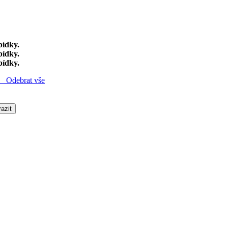
bídky.
bídky.
bídky.
Odebrat vše