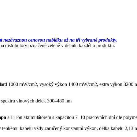
at nezávaznou cenovou nabídku až na tři vybrané produkty.
 distributory označené zeleně v detailu každého produktu.
andard 1000 mW/cm2, vysoký výkon 1400 mW/cm2, extra výkon 3200
 spektru vlnových délek 390–480 nm
mpa
s Li-ion akumulátorem s kapacitou 7–10 pracovních dní dle polyme
 tenkému kabelu vždy zaručený konstantní výkon, délka kabelu 2,13 