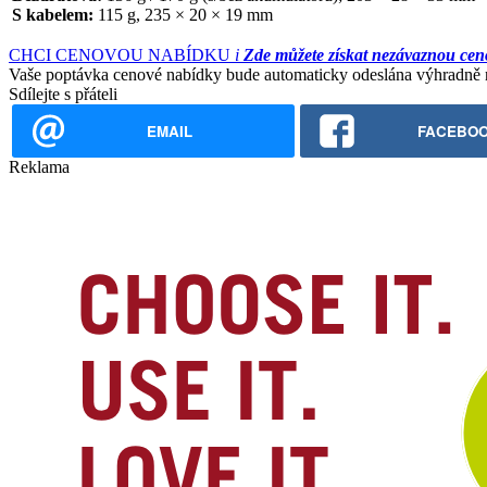
S kabelem:
115 g, 235 × 20 × 19 mm
CHCI CENOVOU NABÍDKU
i
Zde můžete získat nezávaznou cen
Vaše poptávka cenové nabídky bude automaticky odeslána výhradně na
Sdílejte s přáteli
EMAIL
FACEBO
Reklama