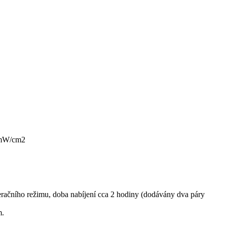
 mW/cm2
račního režimu, doba nabíjení cca 2 hodiny (dodávány dva páry
m.