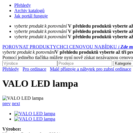
Přehledy
Archiv katalogů
Jak portál funguje
vyberte produkt k porovnání
V přehledu produktů vyberte až
vyberte produkt k porovnání
V přehledu produktů vyberte až
vyberte produkt k porovnání
V přehledu produktů vyberte až
POROVNAT PRODUKTY
CHCI CENOVOU NABÍDKU
i
Zde mů
vyberte produkt k porovnání
V přehledu produktů vyberte až tři p
Pomocí jediného tlačítka můžete nyní nově získat nezávaznou cenovo
Přehledy
Pro ordinace
Malé přístroje a nábytek pro zubní ordinace
VALO LED lampa
prev
next
Výrobce: