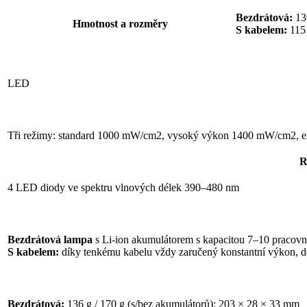
Bezdrátová:
136
Hmotnost a rozměry
S kabelem:
115 
LED
Tři režimy: standard 1000 mW/cm2, vysoký výkon 1400 mW/cm2, 
R
4 LED diody ve spektru vlnových délek 390–480 nm
Bezdrátová lampa
s Li-ion akumulátorem s kapacitou 7–10 pracovní
S kabelem:
díky tenkému kabelu vždy zaručený konstantní výkon, d
Bezdrátová:
136 g / 170 g (s/bez akumulátorů); 203 × 28 × 33 mm