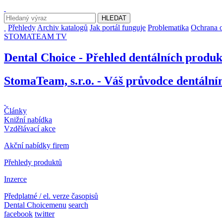
Přehledy
Archiv katalogů
Jak portál funguje
Problematika
Ochrana o
STOMATEAM TV
Dental Choice - Přehled dentálních produ
StomaTeam, s.r.o. - Váš průvodce dentáln
Články
Knižní nabídka
Vzdělávací akce
Akční nabídky firem
Přehledy produktů
Inzerce
Předplatné / el. verze časopisů
Dental Choice
menu
search
facebook
twitter