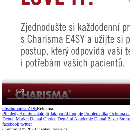
obsahu videa
ZDE
Reklama
Přehledy
Archiv katalogů
Jak portál funguje
Problematika
Ochrana os
Dental Market
Dental Choice
Dentální Akademie
Dental Bazar
Stom
facebook
twitter
Copyright © 2023 DentalChoice.cz