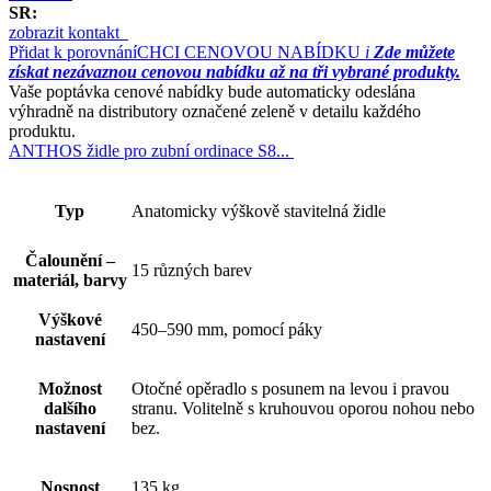
SR:
zobrazit kontakt
Přidat k porovnání
CHCI CENOVOU NABÍDKU
i
Zde můžete
získat nezávaznou cenovou nabídku až na tři vybrané produkty.
Vaše poptávka cenové nabídky bude automaticky odeslána
výhradně na distributory označené zeleně v detailu každého
produktu.
ANTHOS židle pro zubní ordinace S8...
Typ
Anatomicky výškově stavitelná židle
Čalounění –
15 různých barev
materiál, barvy
Výškové
450–590 mm, pomocí páky
nastavení
Možnost
Otočné opěradlo s posunem na levou i pravou
dalšího
stranu. Volitelně s kruhouvou oporou nohou nebo
nastavení
bez.
Nosnost
135 kg