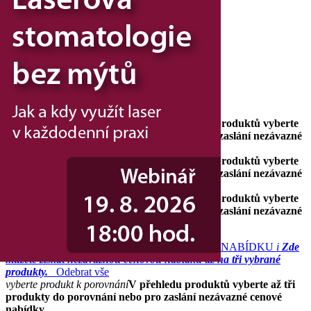
Inzerce
Předplatné / el. verze časopisů
Dental Choice
menu
search
facebook
twitter
Přehledy
Archiv katalogů
Jak portál funguje
vyberte produkt k porovnání
V přehledu produktů vyberte
až tři produkty do porovnání nebo pro zaslání nezávazné
cenové nabídky.
vyberte produkt k porovnání
V přehledu produktů vyberte
až tři produkty do porovnání nebo pro zaslání nezávazné
cenové nabídky.
vyberte produkt k porovnání
V přehledu produktů vyberte
až tři produkty do porovnání nebo pro zaslání nezávazné
cenové nabídky.
POROVNAT PRODUKTY
CHCI CENOVOU NABÍDKU
i
Zde
můžete získat nezávaznou cenovou nabídku až na tři vybrané
produkty.
Odebrat vše
vyberte produkt k porovnání
V přehledu produktů vyberte až tři
produkty do porovnání nebo pro zaslání nezávazné cenové
nabídky.