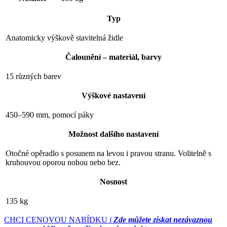
Typ
Anatomicky výškově stavitelná židle
Čalounění – materiál, barvy
15 různých barev
Výškové nastavení
450–590 mm, pomocí páky
Možnost dalšího nastavení
Otočné opěradlo s posunem na levou i pravou stranu. Volitelně s
kruhouvou oporou nohou nebo bez.
Nosnost
135 kg
CHCI CENOVOU NABÍDKU
i
Zde můžete získat nezávaznou