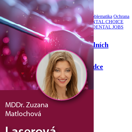
Přehledy
Archiv katalogů
Jak portál funguje
Problematika
Ochrana
osobních údajů
O nás
DENTAL MARKET
DENTAL CHOICE
DENTÁLNÍ AKADEMIE
DENTAL BAZAR
DENTAL JOBS
STOMATEAM TV
Dental Choice - Přehled dentálních
produktů
StomaTeam, s.r.o. - Váš průvodce
dentálním světem
Články
Knižní nabídka
Vzdělávací akce
Akční nabídky firem
Přehledy produktů