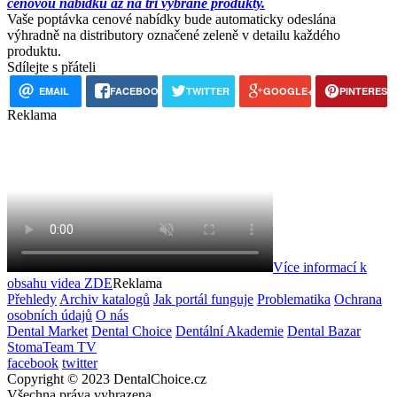
cenovou nabídku až na tři vybrané produkty.
Vaše poptávka cenové nabídky bude automaticky odeslána
výhradně na distributory označené zeleně v detailu každého
produktu.
Sdílejte s přáteli
EMAIL
FACEBOOK
TWITTER
GOOGLE+
PINTEREST
Reklama
Více informací k
obsahu videa
ZDE
Reklama
Přehledy
Archiv katalogů
Jak portál funguje
Problematika
Ochrana
osobních údajů
O nás
Dental Market
Dental Choice
Dentální Akademie
Dental Bazar
StomaTeam TV
facebook
twitter
Copyright © 2023 DentalChoice.cz
Všechna práva vyhrazena.