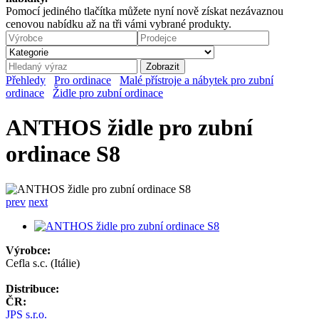
Pomocí jediného tlačítka můžete nyní nově získat nezávaznou
cenovou nabídku až na tři vámi vybrané produkty.
Přehledy
Pro ordinace
Malé přístroje a nábytek pro zubní
ordinace
Židle pro zubní ordinace
ANTHOS židle pro zubní
ordinace S8
prev
next
Výrobce:
Cefla s.c. (Itálie)
Distribuce:
ČR:
JPS s.r.o.