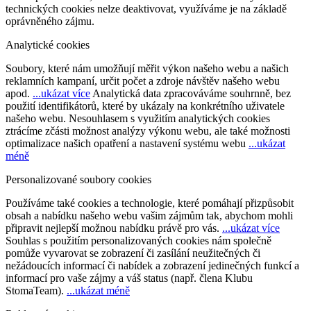
technických cookies nelze deaktivovat, využíváme je na základě
oprávněného zájmu.
Analytické cookies
Soubory, které nám umožňují měřit výkon našeho webu a našich
reklamních kampaní, určit počet a zdroje návštěv našeho webu
apod.
...ukázat více
Analytická data zpracováváme souhrnně, bez
použití identifikátorů, které by ukázaly na konkrétního uživatele
našeho webu. Nesouhlasem s využitím analytických cookies
ztrácíme zčásti možnost analýzy výkonu webu, ale také možnosti
optimalizace našich opatření a nastavení systému webu
...ukázat
méně
Personalizované soubory cookies
Používáme také cookies a technologie, které pomáhají přizpůsobit
obsah a nabídku našeho webu vašim zájmům tak, abychom mohli
připravit nejlepší možnou nabídku právě pro vás.
...ukázat více
Souhlas s použitím personalizovaných cookies nám společně
pomůže vyvarovat se zobrazení či zasílání neužitečných či
nežádoucích informací či nabídek a zobrazení jedinečných funkcí a
informací pro vaše zájmy a váš status (např. člena Klubu
StomaTeam).
...ukázat méně