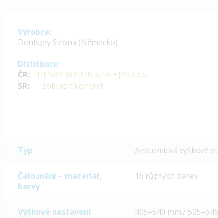
Výrobce:
Dentsply Sirona (Německo)
Distribuce:
ČR:
HENRY SCHEIN s.r.o.
•
JPS s.r.o.
SR:
zobrazit kontakt
Typ
Anatomická výškově st
Čalounění – materiál,
16 různých barev
barvy
Výškové nastavení
405–540 mm / 505–64