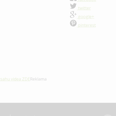
twitter
google+
pinterest
bsahu videa
ZDE
Reklama