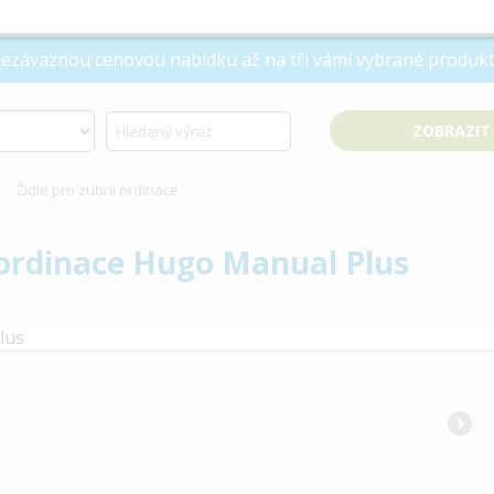
 nezávaznou cenovou nabídku až na tři vámi vybrané produkt
Židle pro zubní ordinace
í ordinace Hugo Manual Plus