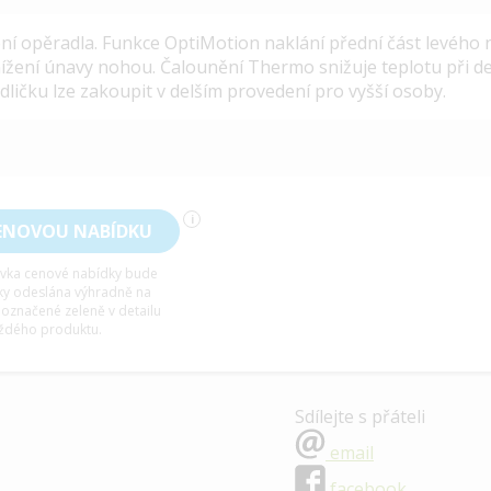
í opěradla. Funkce OptiMotion naklání přední část levého
ížení únavy nohou. Čalounění Thermo snižuje teplotu při de
dličku lze zakoupit v delším provedení pro vyšší osoby.
i
ENOVOU NABÍDKU
vka cenové nabídky bude
ky odeslána výhradně na
 označené zeleně v detailu
ždého produktu.
Sdílejte s přáteli
email
facebook