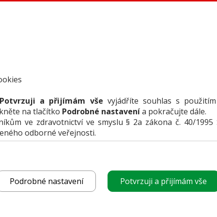
ookies
Potvrzuji a přijímám vše
vyjádříte souhlas s použitím
ikněte na tlačítko
Podrobné nastavení
a pokračujte dále.
kům ve zdravotnictví ve smyslu § 2a zákona č. 40/1995 
čeného odborné veřejnosti.
funguje
POROVNAT PRODUK
vyberte produkt
Podrobné nastavení
Potvrzuji a přijímám vše
k porovnání
CHCI CENOVOU NABÍ