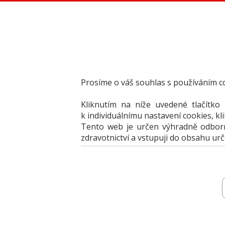
Dental Choice - Přehled dentálních produktů
StomaTeam, s.r.o. - Váš průvodce dentálním světem
Články
Knižní nabídka
Vzdělávací akce
Akční nabídky firem
Prosíme o váš souhlas s používáním c
Přehledy produktů
Inzerce
Kliknutím na níže uvedené tlačítko
Předplatné / el. verze časopisů
k individuálnímu nastavení cookies, kl
Tento web je určen výhradně odborní
zdravotnictví a vstupuji do obsahu ur
Přehledy
Archiv katalogů
Jak portál 
vyberte produkt
vyberte produkt
k porovnání
k porovnání
vyberte produkt k porovnání