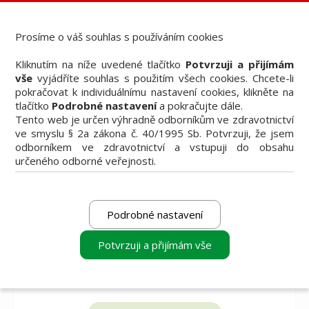
Dental Choice - Přehled dentálních produktů
StomaTeam, s.r.o. - Váš průvodce dentálním světem
Prosíme o váš souhlas s používáním cookies
Články
Kliknutím na níže uvedené tlačítko
Potvrzuji a přijímám
Knižní nabídka
vše
vyjádříte souhlas s použitím všech cookies. Chcete-li
Vzdělávací akce
pokračovat k individuálnímu nastavení cookies, klikněte na
Akční nabídky firem
tlačítko
Podrobné nastavení
a pokračujte dále.
Přehledy produktů
Tento web je určen výhradně odborníkům ve zdravotnictví
Inzerce
ve smyslu § 2a zákona č. 40/1995 Sb. Potvrzuji, že jsem
Předplatné / el. verze časopisů
odborníkem ve zdravotnictví a vstupuji do obsahu
určeného odborné veřejnosti.
Podrobné nastavení
Potvrzuji a přijímám vše
vyberte produkt
vyberte produkt
vyberte produkt
k porovnání
k porovnání
k porovnání