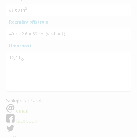
2
až 60 m
Rozměry přístroje
40 × 12,6 × 60 cm (v × h × š)
Hmotnost
12,9 kg
Sdílejte s přáteli
email
facebook