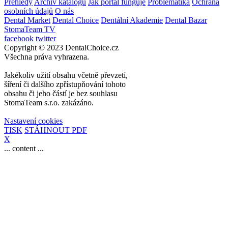
Přehledy
Archiv katalogů
Jak portál funguje
Problematika
Ochrana
osobních údajů
O nás
Dental Market
Dental Choice
Dentální Akademie
Dental Bazar
StomaTeam TV
facebook
twitter
Copyright © 2023 DentalChoice.cz
Všechna práva vyhrazena.
Jakékoliv užití obsahu včetně převzetí,
šíření či dalšího zpřístupňování tohoto
obsahu či jeho částí je bez souhlasu
StomaTeam s.r.o. zakázáno.
Nastavení cookies
TISK
STÁHNOUT PDF
X
... content ...