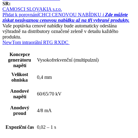
SR:
CAMOSCI SLOVAKIA s.r.o.
Přidat k porovnání
CHCI CENOVOU NABÍDKU
i
Zde můžete
získat nezávaznou cenovou nabídku až na tři vybrané produkty.
Vaše poptávka cenové nabídky bude automaticky odeslána
výhradně na distributory označené zeleně v detailu každého
produktu.
NewTom intraorální RTG RXDC
Koncepce
generátoru
Vysokofrekvenční (multipulzní)
napětí
Velikost
0,4 mm
ohniska
Anodové
60/65/70 kV
napětí
Anodový
4/8 mA
proud
Expoziční čas
0,02 – 1 s