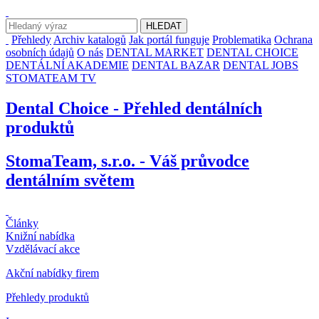
Přehledy
Archiv katalogů
Jak portál funguje
Problematika
Ochrana
osobních údajů
O nás
DENTAL MARKET
DENTAL CHOICE
DENTÁLNÍ AKADEMIE
DENTAL BAZAR
DENTAL JOBS
STOMATEAM TV
Dental Choice - Přehled dentálních
produktů
StomaTeam, s.r.o. - Váš průvodce
dentálním světem
Články
Knižní nabídka
Vzdělávací akce
Akční nabídky firem
Přehledy produktů