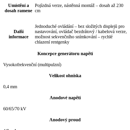
Umístění a
Pojízdná verze, nástěnná montáž – dosah až 230
dosah ramene
cm
Jednoduché ovládání – bez složitých displejů pro
Další
nastavování, ovládač bezdrátový / kabelová verze,
informace
možnost sekvenčního snímkování – rychlé
chlazení rentgenky
Koncepce generátoru napětí
Vysokofrekvenční (multipulzní)
Velikost ohniska
0,4 mm
Anodové napětí
60/65/70 kV
Anodový proud