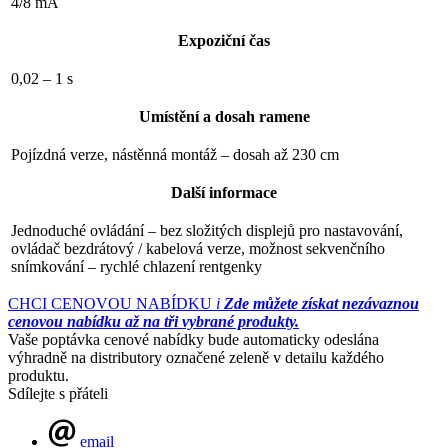
4/8 mA
Expoziční čas
0,02 – 1 s
Umístění a dosah ramene
Pojízdná verze, nástěnná montáž – dosah až 230 cm
Další informace
Jednoduché ovládání – bez složitých displejů pro nastavování,
ovládač bezdrátový / kabelová verze, možnost sekvenčního
snímkování – rychlé chlazení rentgenky
CHCI CENOVOU NABÍDKU
i
Zde můžete získat nezávaznou
cenovou nabídku až na tři vybrané produkty.
Vaše poptávka cenové nabídky bude automaticky odeslána
výhradně na distributory označené zeleně v detailu každého
produktu.
Sdílejte s přáteli
email