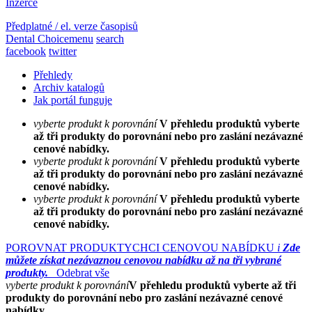
Inzerce
Předplatné / el. verze časopisů
Dental Choice
menu
search
facebook
twitter
Přehledy
Archiv katalogů
Jak portál funguje
vyberte produkt k porovnání
V přehledu produktů vyberte
až tři produkty do porovnání nebo pro zaslání nezávazné
cenové nabídky.
vyberte produkt k porovnání
V přehledu produktů vyberte
až tři produkty do porovnání nebo pro zaslání nezávazné
cenové nabídky.
vyberte produkt k porovnání
V přehledu produktů vyberte
až tři produkty do porovnání nebo pro zaslání nezávazné
cenové nabídky.
POROVNAT PRODUKTY
CHCI CENOVOU NABÍDKU
i
Zde
můžete získat nezávaznou cenovou nabídku až na tři vybrané
produkty.
Odebrat vše
vyberte produkt k porovnání
V přehledu produktů vyberte až tři
produkty do porovnání nebo pro zaslání nezávazné cenové
nabídky.