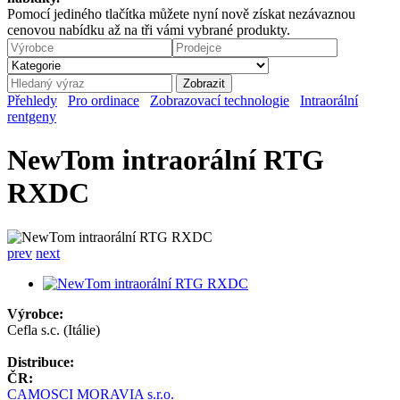
Pomocí jediného tlačítka můžete nyní nově získat nezávaznou
cenovou nabídku až na tři vámi vybrané produkty.
Přehledy
Pro ordinace
Zobrazovací technologie
Intraorální
rentgeny
NewTom intraorální RTG
RXDC
prev
next
Výrobce:
Cefla s.c. (Itálie)
Distribuce:
ČR:
CAMOSCI MORAVIA s.r.o.