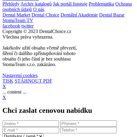
Přehledy
Archiv katalogů
Jak portál funguje
Problematika
Ochrana
osobních údajů
O nás
Dental Market
Dental Choice
Dentální Akademie
Dental Bazar
StomaTeam TV
facebook
twitter
Copyright © 2023 DentalChoice.cz
Všechna práva vyhrazena.
Jakékoliv užití obsahu včetně převzetí,
šíření či dalšího zpřístupňování tohoto
obsahu či jeho částí je bez souhlasu
StomaTeam s.r.o. zakázáno.
Nastavení cookies
TISK
STÁHNOUT PDF
X
... content ...
X
Chci zaslat cenovou nabídku