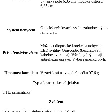
5×: šířka pole 6,35 cm, hloubka ostrosti
6,35 cm
Optický zvětšovací systém zabudovaný do
Systém uchycení
rámu brýlí
Možnost dioptrické korekce a uchycení
LED svítilny Orascoptic (bezdrátová i
Příslušenství/osvětlení
kabelová varianta). Všechny brýle mají
antireflexní úpravu. Výběr rámečku brýlí.
Hmotnost kompletu
V závislosti na volbě rámečku 97,6 g
Typ a konstrukce objektivu
TTL, prizmatický
Zvětšení
Tříkrokové přepínatelné zvětšení – 3×, 4×, 5×