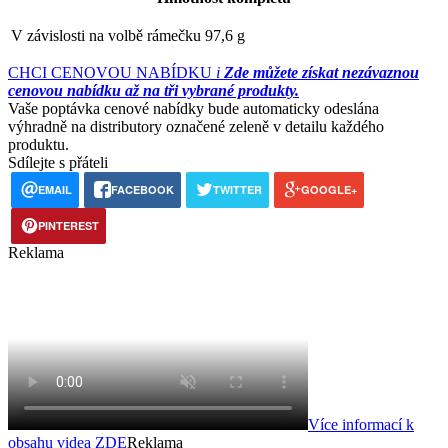
V závislosti na volbě rámečku 97,6 g
CHCI CENOVOU NABÍDKU
i
Zde můžete získat nezávaznou
cenovou nabídku až na tři vybrané produkty.
Vaše poptávka cenové nabídky bude automaticky odeslána
výhradně na distributory označené zeleně v detailu každého
produktu.
Sdílejte s přáteli
EMAIL
FACEBOOK
TWITTER
GOOGLE+
PINTEREST
Reklama
Více informací k
obsahu videa
ZDE
Reklama