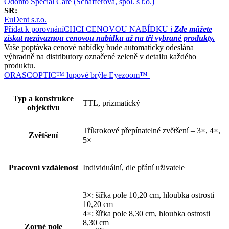
Odonto Special Care (Schafferová, spol. s r.o.)
SR:
EuDent s.r.o.
Přidat k porovnání
CHCI CENOVOU NABÍDKU
i
Zde můžete
získat nezávaznou cenovou nabídku až na tři vybrané produkty.
Vaše poptávka cenové nabídky bude automaticky odeslána
výhradně na distributory označené zeleně v detailu každého
produktu.
ORASCOPTIC™ lupové brýle Eyezoom™
Typ a konstrukce
TTL, prizmatický
objektivu
Tříkrokové přepínatelné zvětšení – 3×, 4×,
Zvětšení
5×
Pracovní vzdálenost
Individuální, dle přání uživatele
3×: šířka pole 10,20 cm, hloubka ostrosti
10,20 cm
4×: šířka pole 8,30 cm, hloubka ostrosti
8,30 cm
Zorné pole