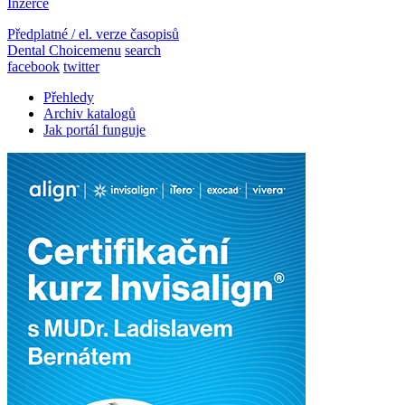
Inzerce
Předplatné / el. verze časopisů
Dental Choice
menu
search
facebook
twitter
Přehledy
Archiv katalogů
Jak portál funguje