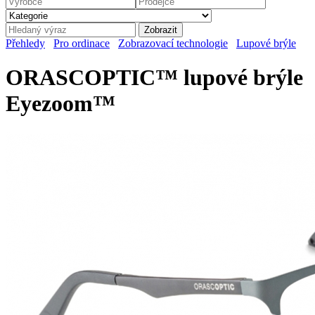
Přehledy
Pro ordinace
Zobrazovací technologie
Lupové brýle
ORASCOPTIC™ lupové brýle
Eyezoom™