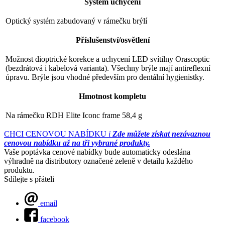
Systém uchycení
Optický systém zabudovaný v rámečku brýlí
Příslušenství/osvětlení
Možnost dioptrické korekce a uchycení LED svítilny Orascoptic
(bezdrátová i kabelová varianta). Všechny brýle mají antireflexní
úpravu. Brýle jsou vhodné především pro dentální hygienistky.
Hmotnost kompletu
Na rámečku RDH Elite Iconc frame 58,4 g
CHCI CENOVOU NABÍDKU
i
Zde můžete získat nezávaznou
cenovou nabídku až na tři vybrané produkty.
Vaše poptávka cenové nabídky bude automaticky odeslána
výhradně na distributory označené zeleně v detailu každého
produktu.
Sdílejte s přáteli
email
facebook