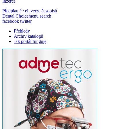
Inzerce
Předplatné / el. verze časopisů
Dental Choice
menu
search
facebook
twitter
Přehledy
Archiv katalogů
Jak portál funguje