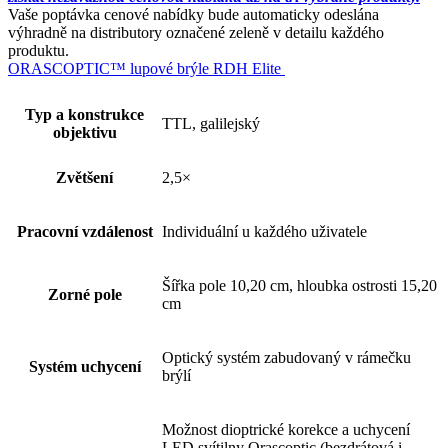
Vaše poptávka cenové nabídky bude automaticky odeslána
výhradně na distributory označené zeleně v detailu každého
produktu.
ORASCOPTIC™ lupové brýle RDH Elite
Typ a konstrukce
TTL, galilejský
objektivu
Zvětšení
2,5×
Pracovní vzdálenost
Individuální u každého uživatele
Šířka pole 10,20 cm, hloubka ostrosti 15,20
Zorné pole
cm
Optický systém zabudovaný v rámečku
Systém uchycení
brýlí
Možnost dioptrické korekce a uchycení
LED svítilny Orascoptic (bezdrátová i