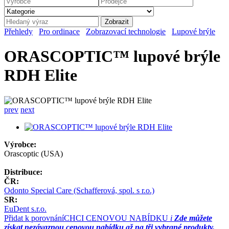
Přehledy
Pro ordinace
Zobrazovací technologie
Lupové brýle
ORASCOPTIC™ lupové brýle
RDH Elite
prev
next
Výrobce:
Orascoptic (USA)
Distribuce:
ČR:
Odonto Special Care (Schafferová, spol. s r.o.)
SR:
EuDent s.r.o.
Přidat k porovnání
CHCI CENOVOU NABÍDKU
i
Zde můžete
získat nezávaznou cenovou nabídku až na tři vybrané produkty.