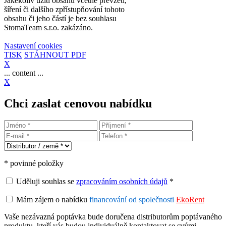
Jakékoliv užití obsahu včetně převzetí,
šíření či dalšího zpřístupňování tohoto
obsahu či jeho částí je bez souhlasu
StomaTeam s.r.o. zakázáno.
Nastavení cookies
TISK
STÁHNOUT PDF
X
... content ...
X
Chci zaslat cenovou nabídku
* povinné položky
Uděluji souhlas se
zpracováním osobních údajů
*
Mám zájem o nabídku
financování od společnosti
EkoRent
Vaše nezávazná poptávka bude doručena distributorům poptávaného
produktu, kteří vás budou individuálně kontaktovat se svými