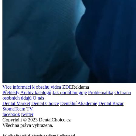
Více informací k obsahu videa
ZDE
Reklama
Přehledy
Archiv katalogů
Jak portál funguje
Problematika
Ochrana
osobních údajů
O nás
Dental Market
Dental Choice
Dentální Akademie
Dental Bazar
StomaTeam TV
facebook
twitter
Copyright © 2023 DentalChoice.cz
Všechna práva vyhrazena.