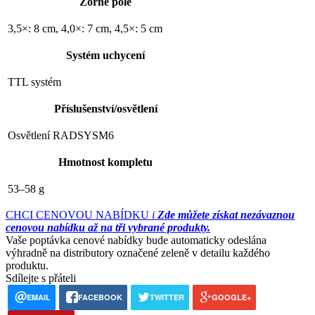
Zorné pole
3,5×: 8 cm, 4,0×: 7 cm, 4,5×: 5 cm
Systém uchycení
TTL systém
Příslušenství/osvětlení
Osvětlení RADSYSM6
Hmotnost kompletu
53–58 g
CHCI CENOVOU NABÍDKU
i
Zde můžete získat nezávaznou
cenovou nabídku až na tři vybrané produkty.
Vaše poptávka cenové nabídky bude automaticky odeslána
výhradně na distributory označené zeleně v detailu každého
produktu.
Sdílejte s přáteli
EMAIL
FACEBOOK
TWITTER
GOOGLE+