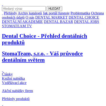
Přehledy
Archiv katalogů
Jak portál funguje
Problematika
Ochrana
osobních údajů
O nás
DENTAL MARKET
DENTAL CHOICE
DENTÁLNÍ AKADEMIE
DENTAL BAZAR
DENTAL JOBS
STOMATEAM TV
Dental Choice - Přehled dentálních
produktů
StomaTeam, s.r.o. - Váš průvodce
dentálním světem
Články
Knižní nabídka
Vzdělávací akce
Akční nabídky firem
Přehledy produktů