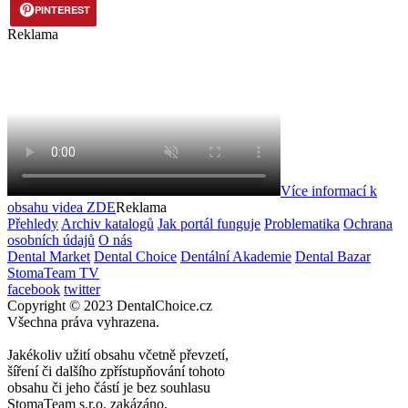
PINTEREST
Reklama
Více informací k
obsahu videa
ZDE
Reklama
Přehledy
Archiv katalogů
Jak portál funguje
Problematika
Ochrana
osobních údajů
O nás
Dental Market
Dental Choice
Dentální Akademie
Dental Bazar
StomaTeam TV
facebook
twitter
Copyright © 2023 DentalChoice.cz
Všechna práva vyhrazena.
Jakékoliv užití obsahu včetně převzetí,
šíření či dalšího zpřístupňování tohoto
obsahu či jeho částí je bez souhlasu
StomaTeam s.r.o. zakázáno.