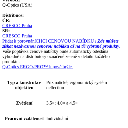
Q-Optics (USA)
Distribuce:
ČR:
CRESCO Praha
SR:
CRESCO Praha
Přidat k porovnání
CHCI CENOVOU NABÍDKU
i
Zde můžete
získat nezávaznou cenovou nabídku až na tři vybrané produkty.
Vaše poptávka cenové nabídky bude automaticky odeslána
výhradně na distributory označené zeleně v detailu každého
produktu.
Q-Optics ERGO-PRO™ lupové brýle
Typ a konstrukce
Prizmatické, ergonomický systém
objektivu
deflection
Zvětšení
3,5×; 4,0× a 4,5×
Pracovní vzdálenost
Individuální