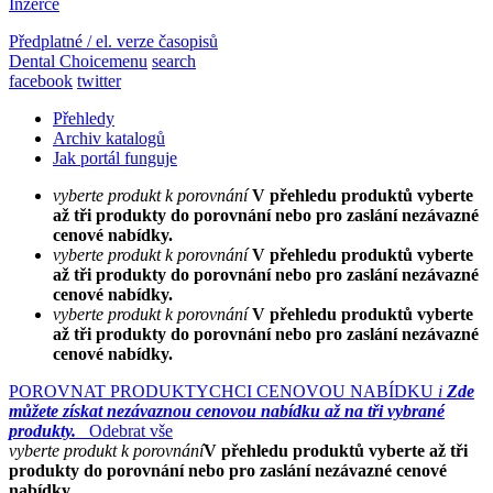
Inzerce
Předplatné / el. verze časopisů
Dental Choice
menu
search
facebook
twitter
Přehledy
Archiv katalogů
Jak portál funguje
vyberte produkt k porovnání
V přehledu produktů vyberte
až tři produkty do porovnání nebo pro zaslání nezávazné
cenové nabídky.
vyberte produkt k porovnání
V přehledu produktů vyberte
až tři produkty do porovnání nebo pro zaslání nezávazné
cenové nabídky.
vyberte produkt k porovnání
V přehledu produktů vyberte
až tři produkty do porovnání nebo pro zaslání nezávazné
cenové nabídky.
POROVNAT PRODUKTY
CHCI CENOVOU NABÍDKU
i
Zde
můžete získat nezávaznou cenovou nabídku až na tři vybrané
produkty.
Odebrat vše
vyberte produkt k porovnání
V přehledu produktů vyberte až tři
produkty do porovnání nebo pro zaslání nezávazné cenové
nabídky.