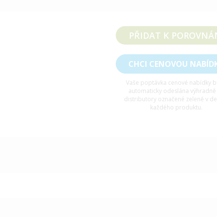
PŘIDAT K POROVNÁ
CHCI CENOVOU NABÍD
Vaše poptávka cenové nabídky 
automaticky odeslána výhradně
distributory označené zeleně v de
každého produktu.