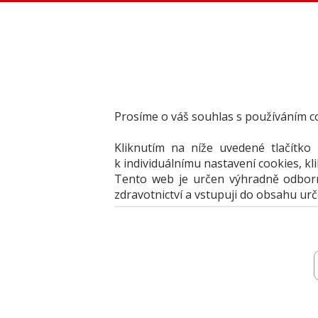
Dental Choice - Přehled dentálních produktů
StomaTeam, s.r.o. - Váš průvodce dentálním světem
Články
Knižní nabídka
Vzdělávací akce
Akční nabídky firem
Prosíme o váš souhlas s používáním c
Přehledy produktů
Inzerce
Kliknutím na níže uvedené tlačítko
Předplatné / el. verze časopisů
k individuálnímu nastavení cookies, kl
Tento web je určen výhradně odborní
zdravotnictví a vstupuji do obsahu ur
Přehledy
Archiv katalogů
Jak portál 
vyberte produkt
vyberte produkt
k porovnání
k porovnání
vyberte produkt k porovnání