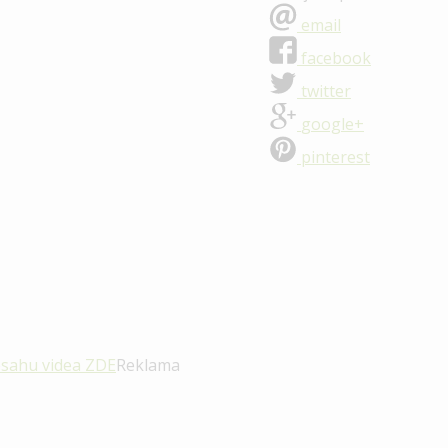
email
facebook
twitter
google+
pinterest
bsahu videa
ZDE
Reklama