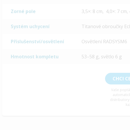
Zorné pole
3,5×: 8 cm, 4,0×: 7 cm, 
Systém uchycení
Titanové obroučky Ecli
Příslušenství/osvětlení
Osvětlení RADSYSM6
Hmotnost kompletu
53–58 g, světlo 6 g
CHCI C
Vaše poptá
automatic
distributory
ka