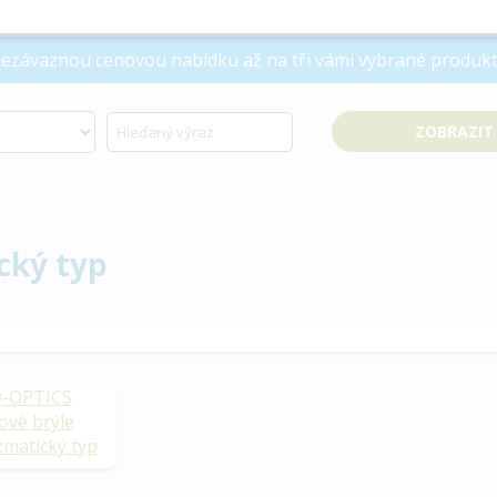
 nezávaznou cenovou nabídku až na tři vámi vybrané produkt
cký typ