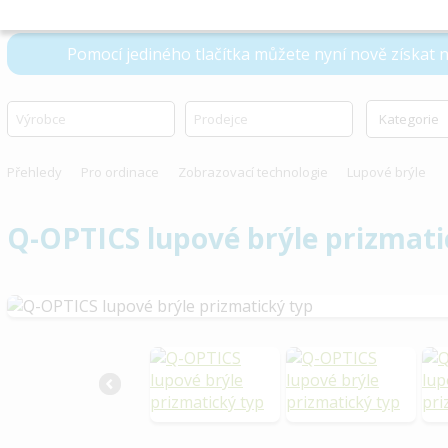
Pomocí jediného tlačítka můžete nyní nově získat
Přehledy
Pro ordinace
Zobrazovací technologie
Lupové brýle
Q-OPTICS lupové brýle prizmati