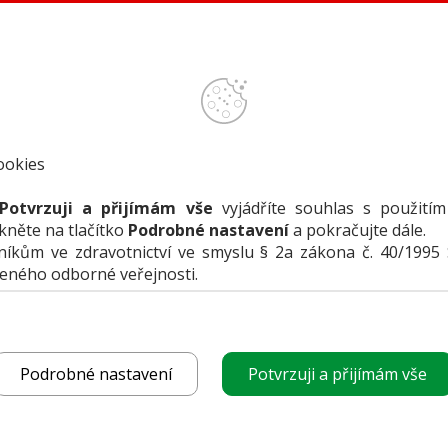
ookies
Potvrzuji a přijímám vše
vyjádříte souhlas s použitím
ikněte na tlačítko
Podrobné nastavení
a pokračujte dále.
kům ve zdravotnictví ve smyslu § 2a zákona č. 40/1995 
čeného odborné veřejnosti.
funguje
POROVNAT PRODUK
vyberte produkt
Podrobné nastavení
Potvrzuji a přijímám vše
k porovnání
CHCI CENOVOU NABÍ