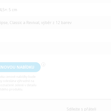
4,5×: 5 cm
pse, Classic a Revival, výběr z 12 barev
i
ENOVOU NABÍDKU
vka cenové nabídky bude
ky odeslána výhradně na
 označené zeleně v detailu
ždého produktu.
Sdílejte s přáteli