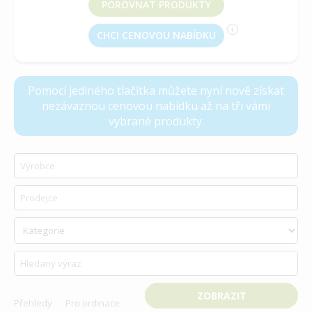
POROVNAT PRODUKTY
i
CHCI CENOVOU NABÍDKU
vyberte produkt k porovnání
Pomocí jediného tlačítka můžete nyní nově získat
nezávaznou cenovou nabídku až na tři vámi
vybrané produkty.
Přehledy
Pro ordinace