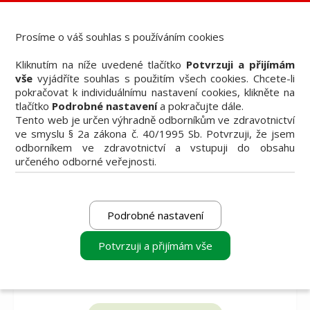
Dental Choice - Přehled dentálních produktů
StomaTeam, s.r.o. - Váš průvodce dentálním světem
Prosíme o váš souhlas s používáním cookies
Články
Kliknutím na níže uvedené tlačítko
Potvrzuji a přijímám
Knižní nabídka
vše
vyjádříte souhlas s použitím všech cookies. Chcete-li
Vzdělávací akce
pokračovat k individuálnímu nastavení cookies, klikněte na
Akční nabídky firem
tlačítko
Podrobné nastavení
a pokračujte dále.
Přehledy produktů
Tento web je určen výhradně odborníkům ve zdravotnictví
Inzerce
ve smyslu § 2a zákona č. 40/1995 Sb. Potvrzuji, že jsem
Předplatné / el. verze časopisů
odborníkem ve zdravotnictví a vstupuji do obsahu
určeného odborné veřejnosti.
Podrobné nastavení
Potvrzuji a přijímám vše
vyberte produkt
vyberte produkt
vyberte produkt
k porovnání
k porovnání
k porovnání