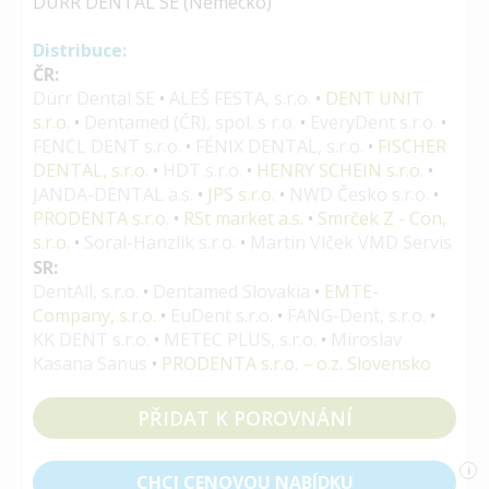
DÜRR DENTAL SE (Německo)
Distribuce:
ČR:
Dürr Dental SE
•
ALEŠ FESTA, s.r.o.
•
DENT UNIT
s.r.o.
•
Dentamed (ČR), spol. s r.o.
•
EveryDent s.r.o.
•
FENCL DENT s.r.o.
•
FÉNIX DENTAL, s.r.o.
•
FISCHER
DENTAL, s.r.o.
•
HDT s.r.o.
•
HENRY SCHEIN s.r.o.
•
JANDA-DENTAL a.s.
•
JPS s.r.o.
•
NWD Česko s.r.o.
•
PRODENTA s.r.o.
•
RSt market a.s.
•
Smrček Z - Con,
s.r.o.
•
Soral-Hanzlik s.r.o.
•
Martin Vlček VMD Servis
SR:
DentAll, s.r.o.
•
Dentamed Slovakia
•
EMTE-
Company, s.r.o.
•
EuDent s.r.o.
•
FANG-Dent, s.r.o.
•
KK DENT s.r.o.
•
METEC PLUS, s.r.o.
•
Miroslav
Kasana Sanus
•
PRODENTA s.r.o. – o.z. Slovensko
PŘIDAT K POROVNÁNÍ
i
CHCI CENOVOU NABÍDKU