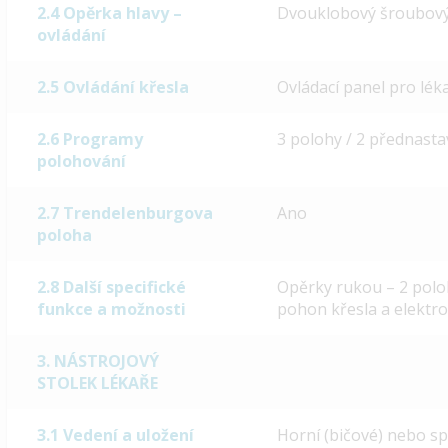
2.4 Opěrka hlavy –
Dvouklobový šroubový
ovládání
2.5 Ovládání křesla
Ovládací panel pro léka
2.6 Programy
3 polohy / 2 přednasta
polohování
2.7 Trendelenburgova
Ano
poloha
2.8 Další specifické
Opěrky rukou – 2 polo
funkce a možnosti
pohon křesla a elekt
3. NÁSTROJOVÝ
STOLEK LÉKAŘE
3.1 Vedení a uložení
Horní (bičové) nebo sp