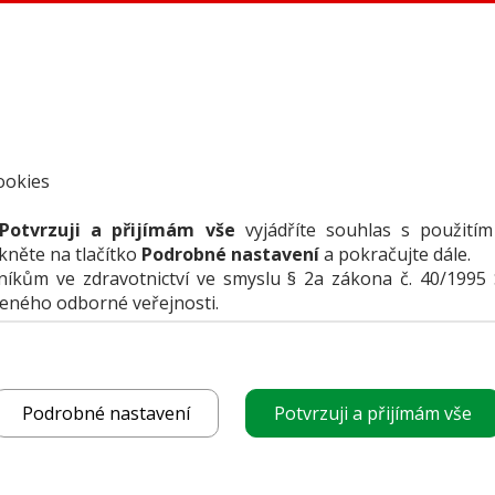
ookies
Potvrzuji a přijímám vše
vyjádříte souhlas s použitím
ikněte na tlačítko
Podrobné nastavení
a pokračujte dále.
kům ve zdravotnictví ve smyslu § 2a zákona č. 40/1995 
čeného odborné veřejnosti.
funguje
POROVNAT PRODUK
vyberte produkt
Podrobné nastavení
Potvrzuji a přijímám vše
k porovnání
CHCI CENOVOU NABÍ