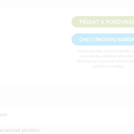
PŘIDAT K POROVNÁ
CHCI CENOVOU NABÍD
Vaše poptávka cenové nabídky 
automaticky odeslána výhradně
distributory označené zeleně v de
každého produktu.
lem
keramické plivátko