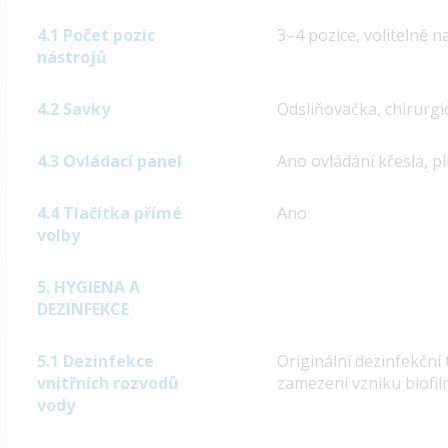
4.1 Počet pozic
3–4 pozice, volitelně 
nástrojů
4.2 Savky
Odsliňovačka, chirurgi
4.3 Ovládací panel
Ano ovládání křesla, pl
4.4 Tlačítka přímé
Ano
volby
5. HYGIENA A
DEZINFEKCE
5.1 Dezinfekce
Originální dezinfekční 
vnitřních rozvodů
zamezení vzniku biofil
vody