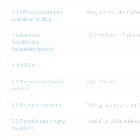
1.3 Přizpůsobení pro
Ano, jednoduchým otoče
praváka/leváka
1.4 Barevné
15 bezešvých, 25 proší
kombinace
čalounění/plastů
2. KŘESLO
2.1 Nejnižší a nejvyšší
542–752 mm
poloha
2.2 Nejvyšší nosnost
180 kg (testováno na 7
2.3 Opěrka zad – typy,
Tenká, pružná, adapta
ovládání