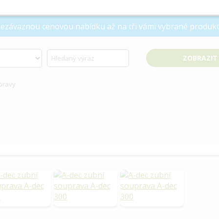
 nezávaznou cenovou nabídku až na tři vámi vybrané produkt
pravy