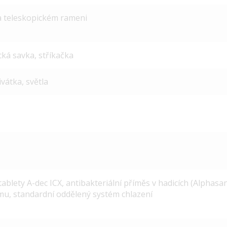
na teleskopickém rameni
cká savka, stříkačka
ivátka, světla
tablety A-dec ICX, antibakteriální příměs v hadicích (Alphasa
mu, standardní oddělený systém chlazení