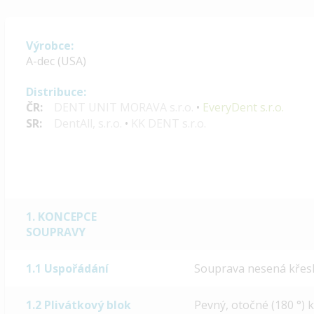
Výrobce:
A-dec (USA)
Distribuce:
ČR:
DENT UNIT MORAVA s.r.o.
•
EveryDent s.r.o.
SR:
DentAll, s.r.o.
•
KK DENT s.r.o.
1. KONCEPCE
SOUPRAVY
1.1 Uspořádání
Souprava nesená křes
1.2 Plivátkový blok
Pevný, otočné (180 °) 