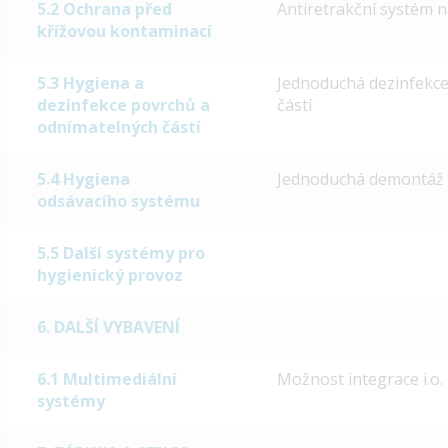
5.2 Ochrana před
Antiretrakční systém n
křížovou kontaminací
5.3 Hygiena a
Jednoduchá dezinfekce
dezinfekce povrchů a
částí
odnímatelných částí
5.4 Hygiena
Jednoduchá demontáž h
odsávacího systému
5.5 Další systémy pro
hygienický provoz
6. DALŠÍ VYBAVENÍ
6.1 Multimediální
Možnost integrace i.o
systémy