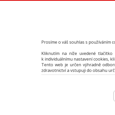
Dental Choice - Přehled dentálních produktů
StomaTeam, s.r.o. - Váš průvodce dentálním světem
Články
Knižní nabídka
Vzdělávací akce
Akční nabídky firem
Prosíme o váš souhlas s používáním c
Přehledy produktů
Inzerce
Kliknutím na níže uvedené tlačítko
Předplatné / el. verze časopisů
k individuálnímu nastavení cookies, kl
Tento web je určen výhradně odborní
zdravotnictví a vstupuji do obsahu ur
Přehledy
Archiv katalogů
Jak portál 
vyberte produkt
vyberte produkt
k porovnání
k porovnání
vyberte produkt k porovnání