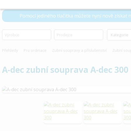
Pomocí jediného tlačítka můžete nyní nově získat
Přehledy
Pro ordinace
Zubní soupravy a příslušenství
Zubní sou
A-dec zubní souprava A-dec 300