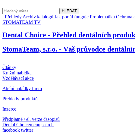
Přehledy
Archiv katalogů
Jak portál funguje
Problematika
Ochrana o
STOMATEAM TV
Dental Choice - Přehled dentálních produ
StomaTeam, s.r.o. - Váš průvodce dentáln
Články
Knižní nabídka
Vzdělávací akce
Akční nabídky firem
Přehledy produktů
Inzerce
Předplatné / el. verze časopisů
Dental Choice
menu
search
facebook
twitter