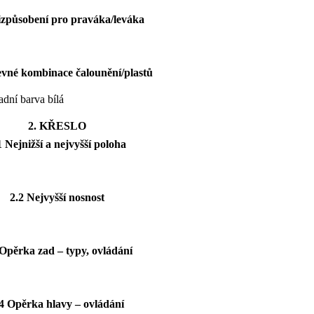
izpůsobení pro praváka/leváka
evné kombinace čalounění/plastů
ní barva bílá
2. KŘESLO
1 Nejnižší a nejvyšší poloha
2.2 Nejvyšší nosnost
 Opěrka zad – typy, ovládání
4 Opěrka hlavy – ovládání