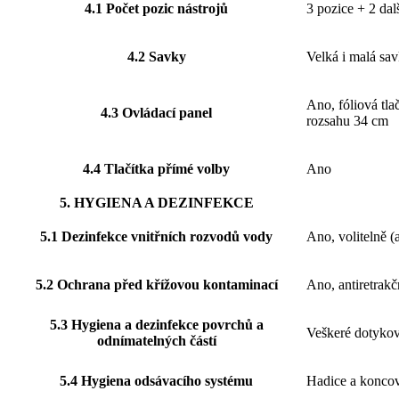
4.1 Počet pozic nástrojů
3 pozice + 2 dalš
4.2 Savky
Velká i malá sav
Ano, fóliová tla
4.3 Ovládací panel
rozsahu 34 cm
4.4 Tlačítka přímé volby
Ano
5. HYGIENA A DEZINFEKCE
5.1 Dezinfekce vnitřních rozvodů vody
Ano, volitelně 
5.2 Ochrana před křížovou kontaminací
Ano, antiretrakč
5.3 Hygiena a dezinfekce povrchů a
Veškeré dotykové
odnímatelných částí
5.4 Hygiena odsávacího systému
Hadice a koncov