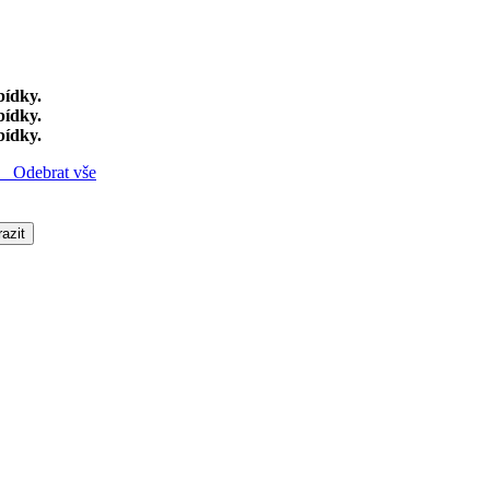
bídky.
bídky.
bídky.
Odebrat vše