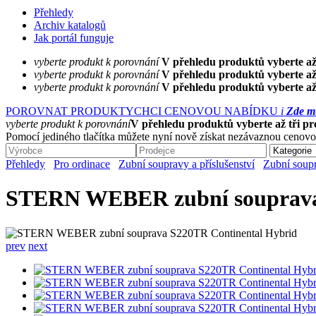
Přehledy
Archiv katalogů
Jak portál funguje
vyberte produkt k porovnání
V přehledu produktů vyberte až
vyberte produkt k porovnání
V přehledu produktů vyberte až
vyberte produkt k porovnání
V přehledu produktů vyberte až
POROVNAT PRODUKTY
CHCI CENOVOU NABÍDKU
i
Zde mů
vyberte produkt k porovnání
V přehledu produktů vyberte až tři p
Pomocí jediného tlačítka můžete nyní nově získat nezávaznou cenovo
Přehledy
Pro ordinace
Zubní soupravy a příslušenství
Zubní soup
STERN WEBER zubní souprava 
prev
next