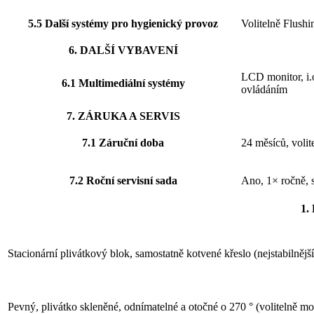
5.5 Další systémy pro hygienický provoz
Volitelně Flush
6. DALŠÍ VYBAVENÍ
LCD monitor, i.
6.1 Multimediální systémy
ovládáním
7. ZÁRUKA A SERVIS
7.1 Záruční doba
24 měsíců, volit
7.2 Roční servisní sada
Ano, 1× ročně, 
1
Stacionární plivátkový blok, samostatně kotvené křeslo (nejstabilnějš
Pevný, plivátko skleněné, odnímatelné a otočné o 270 ° (volitelně 