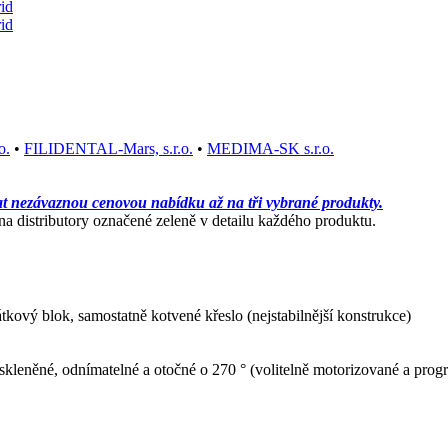
o.
•
FILIDENTAL-Mars, s.r.o.
•
MEDIMA-SK s.r.o.
at nezávaznou cenovou nabídku až na tři vybrané produkty.
 distributory označené zeleně v detailu každého produktu.
átkový blok, samostatně kotvené křeslo (nejstabilnější konstrukce)
 skleněné, odnímatelné a otočné o 270 ° (volitelně motorizované a pro