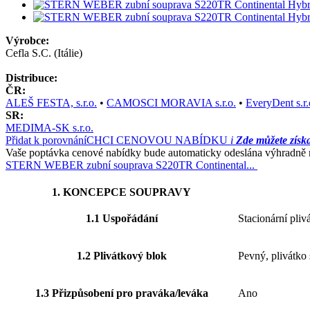
Výrobce:
Cefla S.C. (Itálie)
Distribuce:
ČR:
ALEŠ FESTA, s.r.o.
•
CAMOSCI MORAVIA s.r.o.
•
EveryDent s.r.
SR:
MEDIMA-SK s.r.o.
Přidat k porovnání
CHCI CENOVOU NABÍDKU
i
Zde můžete získ
Vaše poptávka cenové nabídky bude automaticky odeslána výhradně na
STERN WEBER zubní souprava S220TR Continental...
1. KONCEPCE SOUPRAVY
1.1 Uspořádání
Stacionární pliv
1.2 Plivátkový blok
Pevný, plivátko
1.3 Přizpůsobení pro praváka/leváka
Ano