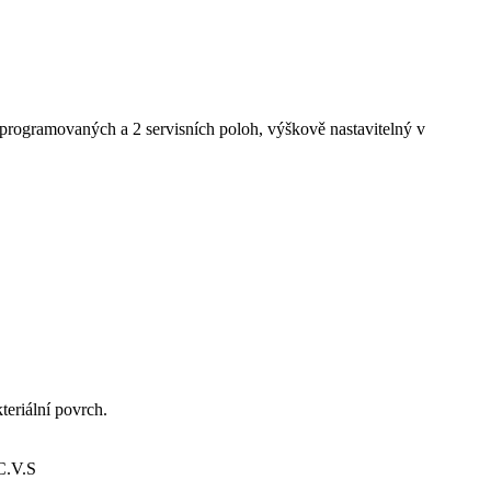
 naprogramovaných a 2 servisních poloh, výškově nastavitelný v
teriální povrch.
.C.V.S