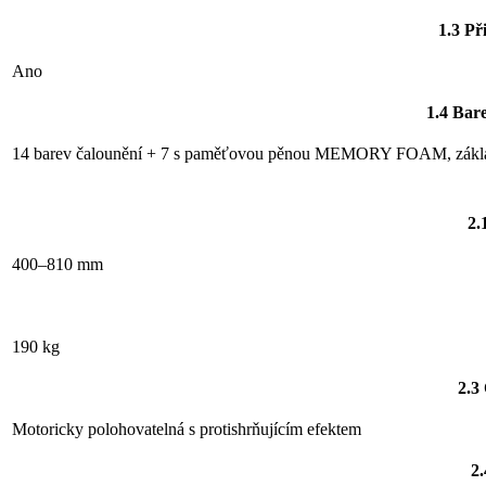
1.3 Př
Ano
1.4 Bar
14 barev čalounění + 7 s paměťovou pěnou MEMORY FOAM, základ
2.
400–810 mm
190 kg
2.3
Motoricky polohovatelná s protishrňujícím efektem
2.