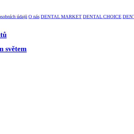
sobních údajů
O nás
DENTAL MARKET
DENTAL CHOICE
DEN
ktů
ím světem