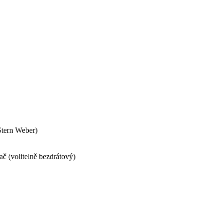
Stern Weber)
dač (volitelně bezdrátový)