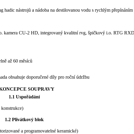
ing hadic nástrojů a nádoba na destilovanou vodu s rychlým přepínáním
o. kamera CU-2 HD, integrovaný kvalitní rvg, špičkový i.o. RTG RXD
elně až 60 měsíců
sada obsahuje doporučené díly pro roční údržbu
. KONCEPCE SOUPRAVY
1.1 Uspořádání
í konstrukce)
1.2 Plivátkový blok
motorizované a programovatelné keramické)