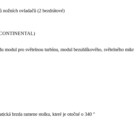
pů nožních ovladačů (2 bezdrátové)
cí (CONTINENTAL)
du modul pro světelnou turbínu, modul bezuhlíkového, světelného mikro
tická brzda ramene stolku, které je otočné o 340 °