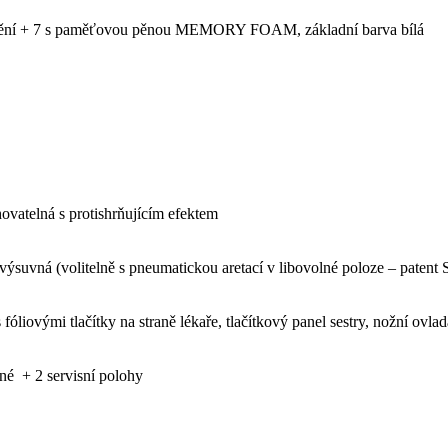
nění + 7 s paměťovou pěnou MEMORY FOAM, základní barva bílá
ovatelná s protishrňujícím efektem
ýsuvná (volitelně s pneumatickou aretací v libovolné poloze – patent 
 fóliovými tlačítky na straně lékaře, tlačítkový panel sestry, nožní ovla
né + 2 servisní polohy