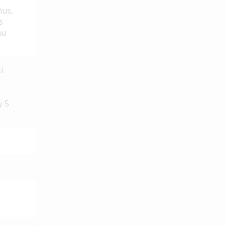
mus,
s
hu
í
y 5