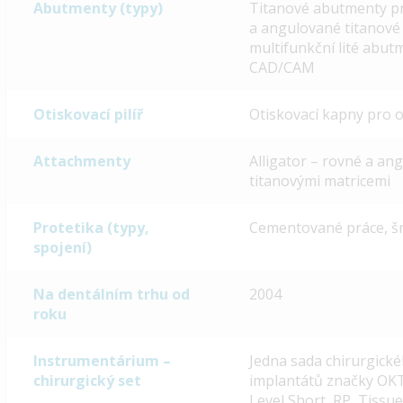
Abutmenty (typy)
Titanové abutmenty p
a angulované titanové 1
multifunkční lité abut
CAD/CAM
Otiskovací pilíř
Otiskovací kapny pro 
Attachmenty
Alligator – rovné a a
titanovými matricemi
Protetika (typy,
Cementované práce, š
spojení)
Na dentálním trhu od
2004
roku
Instrumentárium –
Jedna sada chirurgick
chirurgický set
implantátů značky O
Level Short, RP, Tissu