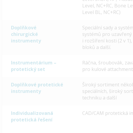
Level, NC+RC, Bone Le
Level BL, NC+RC)
Doplňkové
Speciální sady a systém
chirurgické
systémů pro uzavřený s
instrumenty
i rozšíření kosti (2 v 
bloků a další.
Instrumentárium –
Ráčna, šroubovák, zav
protetický set
pro kulové attachment
Doplňkové protetické
Široký sortiment někol
instrumenty
speciálních, široký sor
techniku a další
Individualizovaná
CAD/CAM protetická ind
protetická řešení