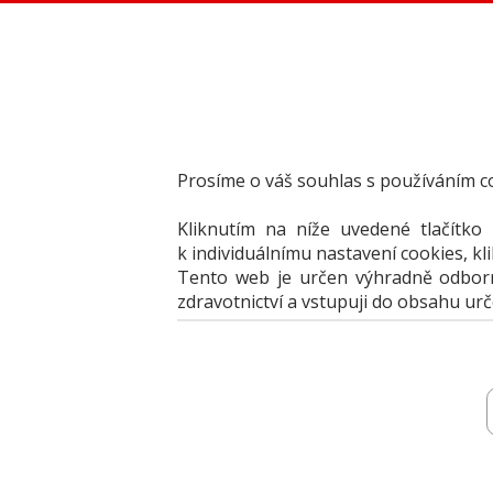
Dental Choice - Přehled dentálních produktů
StomaTeam, s.r.o. - Váš průvodce dentálním světem
Články
Knižní nabídka
Vzdělávací akce
Akční nabídky firem
Prosíme o váš souhlas s používáním c
Přehledy produktů
Inzerce
Kliknutím na níže uvedené tlačítko
Předplatné / el. verze časopisů
k individuálnímu nastavení cookies, kl
Tento web je určen výhradně odborní
zdravotnictví a vstupuji do obsahu ur
Přehledy
Archiv katalogů
Jak portál 
vyberte produkt
vyberte produkt
k porovnání
k porovnání
vyberte produkt k porovnání