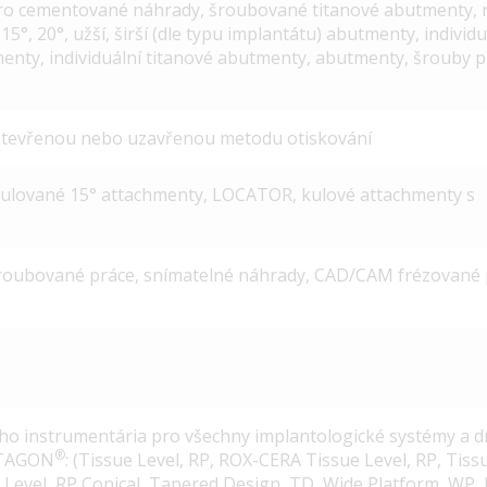
ro cementované náhrady, šroubované titanové abutmenty, 
5°, 20°, užší, širší (dle typu implantátu) abutmenty, individu
menty, individuální titanové abutmenty, abutmenty, šrouby 
otevřenou nebo uzavřenou metodu otiskování
ngulované 15° attachmenty, LOCATOR, kulové attachmenty s
roubované práce, snímatelné náhrady, CAD/CAM frézované 
ého instrumentária pro všechny implantologické systémy a 
®
KTAGON
: (Tissue Level, RP, ROX-CERA Tissue Level, RP, Tiss
e Level, RP Conical, Tapered Design, TD, Wide Platform, WP,