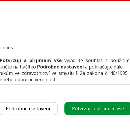
ookies
Potvrzuji a přijímám vše
vyjádříte souhlas s použitím
ikněte na tlačítko
Podrobné nastavení
a pokračujte dále.
kům ve zdravotnictví ve smyslu § 2a zákona č. 40/1995 
čeného odborné veřejnosti.
funguje
POROVNAT PRODUK
vyberte produkt
Podrobné nastavení
Potvrzuji a přijímám vše
k porovnání
CHCI CENOVOU NABÍ