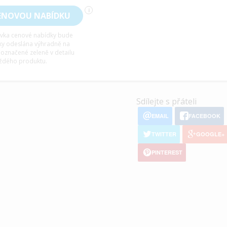
i
ENOVOU NABÍDKU
vka cenové nabídky bude
ky odeslána výhradně na
 označené zeleně v detailu
ždého produktu.
Sdílejte s přáteli
EMAIL
FACEBOOK
TWITTER
GOOGLE+
PINTEREST