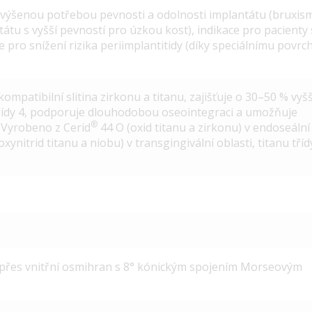
zvýšenou potřebou pevnosti a odolnosti implantátu (bruxis
átu s vyšší pevností pro úzkou kost), indikace pro pacienty 
ace pro snížení rizika periimplantitidy (díky speciálnímu povrc
ompatibilní slitina zirkonu a titanu, zajišťuje o 30–50 % vyšš
třídy 4, podporuje dlouhodobou oseointegraci a umožňuje
®
 Vyrobeno z Cerid
44 O (oxid titanu a zirkonu) v endoseální
xynitrid titanu a niobu) v transgingivální oblasti, titanu tříd
n přes vnitřní osmihran s 8° kónickým spojením Morseovým