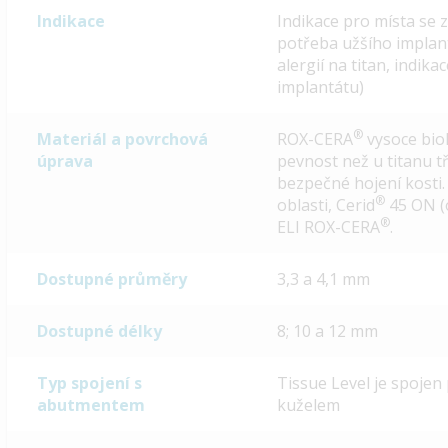
Indikace
Indikace pro místa se 
potřeba užšího implant
alergií na titan, indik
implantátu)
®
Materiál a povrchová
ROX-CERA
vysoce biok
úprava
pevnost než u titanu 
bezpečné hojení kosti.
®
oblasti, Cerid
45 ON (o
®
ELI ROX-CERA
.
Dostupné průměry
3,3 a 4,1 mm
Dostupné délky
8; 10 a 12 mm
Typ spojení s
Tissue Level je spoje
abutmentem
kuželem