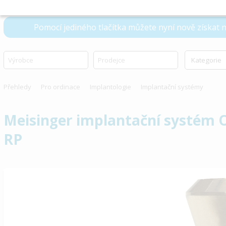
Pomocí jediného tlačítka můžete nyní nově získat
Přehledy
Pro ordinace
Implantologie
Implantační systémy
Meisinger implantační systé
RP