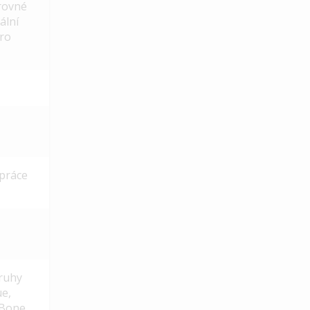
rovné
ální
pro
práce
druhy
ue,
 Bone