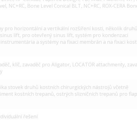
vel, NC+RC, Bone Level Conical BLT, NC+RC, ROX-CERA Bon
y pro horizontální a vertikální rozšíření kosti, několik druh
inus lift, pro otevřený sinus lift, systém pro kondenzaci
1), instrumentária a systémy na fixaci membrán a na fixaci kos
aděč, klíč, zavaděč pro Aligator, LOCATOR attachmenty, zav
y
ika stovek druhů kostních chirurgických nástrojů včetně
timent kostních trepanů, ostrých slizničních trepanů pro fla
ividuální řešení