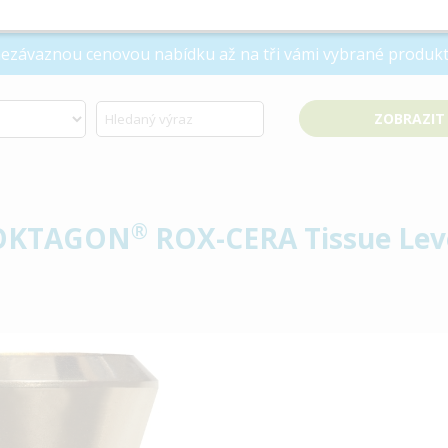
 nezávaznou cenovou nabídku až na tři vámi vybrané produkt
®
m OKTAGON
ROX-CERA Tissue Leve