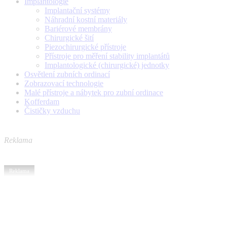
Implantologie
Implantační systémy
Náhradní kostní materiály
Bariérové membrány
Chirurgické šití
Piezochirurgické přístroje
Přístroje pro měření stability implantátů
Implantologické (chirurgické) jednotky
Osvětlení zubních ordinací
Zobrazovací technologie
Malé přístroje a nábytek pro zubní ordinace
Kofferdam
Čističky vzduchu
Reklama
Reklama