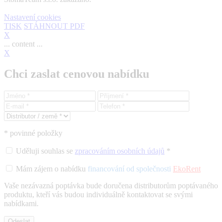
Nastavení cookies
TISK
STÁHNOUT PDF
X
... content ...
X
Chci zaslat cenovou nabídku
* povinné položky
Kulzer: Speciální nabídka – léto 2026
Uděluji souhlas se
zpracováním osobních údajů
*
Mám zájem o nabídku
financování od společnosti
EkoRent
Vaše nezávazná poptávka bude doručena distributorům poptávaného
produktu, kteří vás budou individuálně kontaktovat se svými
nabídkami.