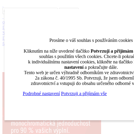
Přehledy
Archiv katalogů
Jak portál funguje
Problematika
Ochrana
osobních údajů
O nás
DENTAL MARKET
DENTAL CHOICE
DENTÁLNÍ AKADEMIE
DENTAL BAZAR
DENTAL JOBS
STOMATEAM TV
Dental Choice
menu
search
Prosíme o váš souhlas s používáním cookies
facebook
twitter
Kliknutím na níže uvedené tlačítko
Potvrzuji a přijímám
Přehledy
souhlas s použitím všech cookies. Chcete-li pokra
Archiv katalogů
k individuálnímu nastavení cookies, klikněte na tlačítko
Jak portál funguje
nastavení
a pokračujte dále.
Tento web je určen výhradně odborníkům ve zdravotnictv
2a zákona č. 40/1995 Sb. Potvrzuji, že jsem odborn
zdravotnictví a vstupuji do obsahu určeného odborné ve
Podrobné nastavení
Potvrzuji a přijímám vše