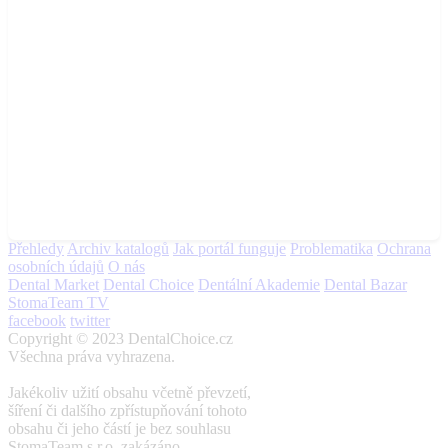
Přehledy
Archiv katalogů
Jak portál funguje
Problematika
Ochrana
osobních údajů
O nás
Kerr – Vstupte do nové éry Zendodoncie
Dental Market
Dental Choice
Dentální Akademie
Dental Bazar
StomaTeam TV
facebook
twitter
Copyright © 2023 DentalChoice.cz
Všechna práva vyhrazena.
Jakékoliv užití obsahu včetně převzetí,
šíření či dalšího zpřístupňování tohoto
obsahu či jeho částí je bez souhlasu
StomaTeam s.r.o. zakázáno.