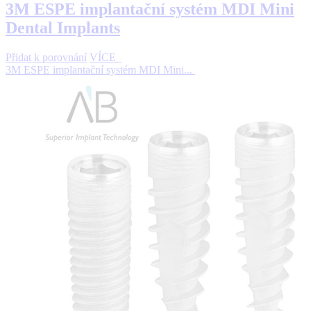
3M ESPE implantační systém MDI Mini
Dental Implants
Přidat k porovnání
VÍCE
3M ESPE implantační systém MDI Mini...