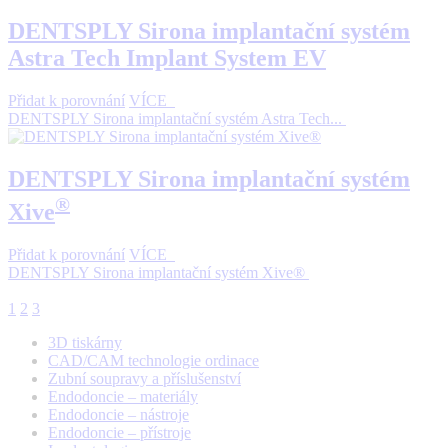
DENTSPLY Sirona implantační systém
Astra Tech Implant System EV
Přidat k porovnání
VÍCE
DENTSPLY Sirona implantační systém Astra Tech...
DENTSPLY Sirona implantační systém
®
Xive
Přidat k porovnání
VÍCE
DENTSPLY Sirona implantační systém Xive®
1
2
3
3D tiskárny
CAD/CAM technologie ordinace
Zubní soupravy a příslušenství
Endodoncie – materiály
Endodoncie – nástroje
Endodoncie – přístroje