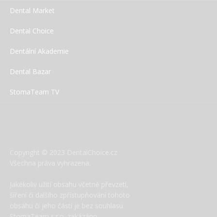
Dental Market
Dental Choice
Dentální Akademie
Dental Bazar
StomaTeam TV
Copyright © 2023 DentalChoice.cz
Všechna práva vyhrazena.
Jakékoliv užití obsahu včetně převzetí,
šíření či dalšího zpřístupňování tohoto
obsahu či jeho částí je bez souhlasu
StomaTeam s.r.o. zakázáno.