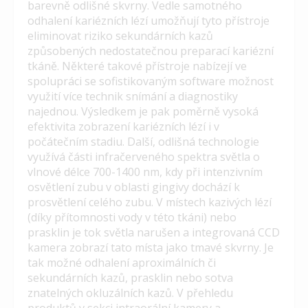
barevně odlišné skvrny. Vedle samotného
odhalení kariézních lézí umožňují tyto přístroje
eliminovat riziko sekundárních kazů
způsobených nedostatečnou preparací kariézní
tkáně. Některé takové přístroje nabízejí ve
spolupráci se sofistikovaným software možnost
využití více technik snímání a diagnostiky
najednou. Výsledkem je pak poměrně vysoká
efektivita zobrazení kariézních lézí i v
počátečním stadiu. Další, odlišná technologie
využívá části infračerveného spektra světla o
vlnové délce 700-1400 nm, kdy při intenzivním
osvětlení zubu v oblasti gingivy dochází k
prosvětlení celého zubu. V místech kazivých lézí
(díky přítomnosti vody v této tkáni) nebo
prasklin je tok světla narušen a integrovaná CCD
kamera zobrazí tato místa jako tmavé skvrny. Je
tak možné odhalení aproximálních či
sekundárních kazů, prasklin nebo sotva
znatelných okluzálních kazů. V přehledu