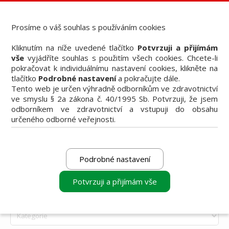
Dental Choice - Přehled dentálních produktů
StomaTeam, s.r.o. - Váš průvodce dentálním světem
Prosíme o váš souhlas s používáním cookies
Články
Kliknutím na níže uvedené tlačítko
Potvrzuji a přijímám
Knižní nabídka
vše
vyjádříte souhlas s použitím všech cookies. Chcete-li
Vzdělávací akce
pokračovat k individuálnímu nastavení cookies, klikněte na
Akční nabídky firem
tlačítko
Podrobné nastavení
a pokračujte dále.
Přehledy produktů
Tento web je určen výhradně odborníkům ve zdravotnictví
Inzerce
ve smyslu § 2a zákona č. 40/1995 Sb. Potvrzuji, že jsem
Předplatné / el. verze časopisů
odborníkem ve zdravotnictví a vstupuji do obsahu
určeného odborné veřejnosti.
Podrobné nastavení
Potvrzuji a přijímám vše