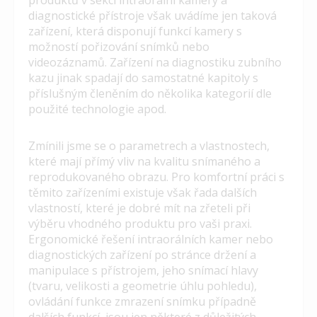
produktů v sekci intraorální kamery a
diagnostické přístroje však uvádíme jen taková
zařízení, která disponují funkcí kamery s
možností pořizování snímků nebo
videozáznamů. Zařízení na diagnostiku zubního
kazu jinak spadají do samostatné kapitoly s
příslušným členěním do několika kategorií dle
použité technologie apod.
Zmínili jsme se o parametrech a vlastnostech,
které mají přímý vliv na kvalitu snímaného a
reprodukovaného obrazu. Pro komfortní práci s
těmito zařízeními existuje však řada dalších
vlastností, které je dobré mít na zřeteli při
výběru vhodného produktu pro vaši praxi.
Ergonomické řešení intraorálních kamer nebo
diagnostických zařízení po stránce držení a
manipulace s přístrojem, jeho snímací hlavy
(tvaru, velikosti a geometrie úhlu pohledu),
ovládání funkce zmrazení snímku případně