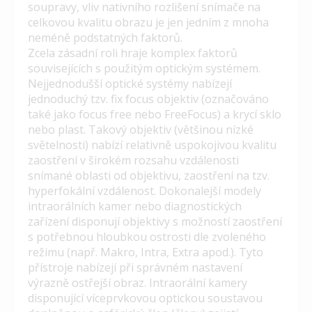
soupravy, vliv nativního rozlišení snímače na
celkovou kvalitu obrazu je jen jedním z mnoha
neméně podstatných faktorů.
Zcela zásadní roli hraje komplex faktorů
souvisejících s použitým optickým systémem.
Nejjednodušší optické systémy nabízejí
jednoduchý tzv. fix focus objektiv (označováno
také jako focus free nebo FreeFocus) a krycí sklo
nebo plast. Takový objektiv (většinou nízké
světelnosti) nabízí relativně uspokojivou kvalitu
zaostření v širokém rozsahu vzdálenosti
snímané oblasti od objektivu, zaostření na tzv.
hyperfokální vzdálenost. Dokonalejší modely
intraorálních kamer nebo diagnostických
zařízení disponují objektivy s možností zaostření
s potřebnou hloubkou ostrosti dle zvoleného
režimu (např. Makro, Intra, Extra apod.). Tyto
přístroje nabízejí při správném nastavení
výrazně ostřejší obraz. Intraorální kamery
disponující víceprvkovou optickou soustavou