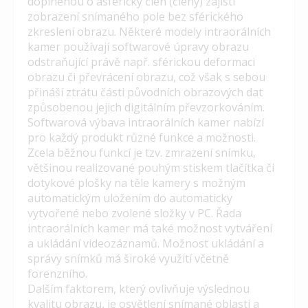
doplněnou o asférický člen (členy) zajistí
zobrazení snímaného pole bez sférického
zkreslení obrazu. Některé modely intraorálních
kamer používají softwarové úpravy obrazu
odstraňující právě např. sférickou deformaci
obrazu či převrácení obrazu, což však s sebou
přináší ztrátu části původních obrazových dat
způsobenou jejich digitálním převzorkováním.
Softwarová výbava intraorálních kamer nabízí
pro každý produkt různé funkce a možnosti.
Zcela běžnou funkcí je tzv. zmrazení snímku,
většinou realizované pouhým stiskem tlačítka či
dotykové plošky na těle kamery s možným
automatickým uložením do automaticky
vytvořené nebo zvolené složky v PC. Řada
intraorálních kamer má také možnost vytváření
a ukládání videozáznamů. Možnost ukládání a
správy snímků má široké využití včetně
forenzního.
Dalším faktorem, který ovlivňuje výslednou
kvalitu obrazu, je osvětlení snímané oblasti a