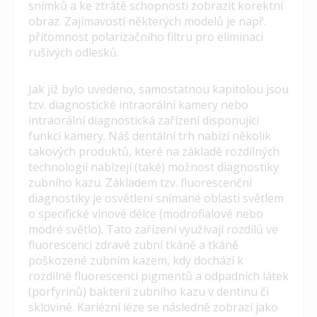
snímků a ke ztrátě schopnosti zobrazit korektní
obraz. Zajímavostí některých modelů je např.
přítomnost polarizačního filtru pro eliminaci
rušivých odlesků.
Jak již bylo uvedeno, samostatnou kapitolou jsou
tzv. diagnostické intraorální kamery nebo
intraorální diagnostická zařízení disponující
funkcí kamery. Náš dentální trh nabízí několik
takových produktů, které na základě rozdílných
technologií nabízejí (také) možnost diagnostiky
zubního kazu. Základem tzv. fluorescenční
diagnostiky je osvětlení snímané oblasti světlem
o specifické vlnové délce (modrofialové nebo
modré světlo). Tato zařízení využívají rozdílů ve
fluorescenci zdravé zubní tkáně a tkáně
poškozené zubním kazem, kdy dochází k
rozdílné fluorescenci pigmentů a odpadních látek
(porfyrinů) bakterií zubního kazu v dentinu či
sklovině. Kariézní léze se následně zobrazí jako