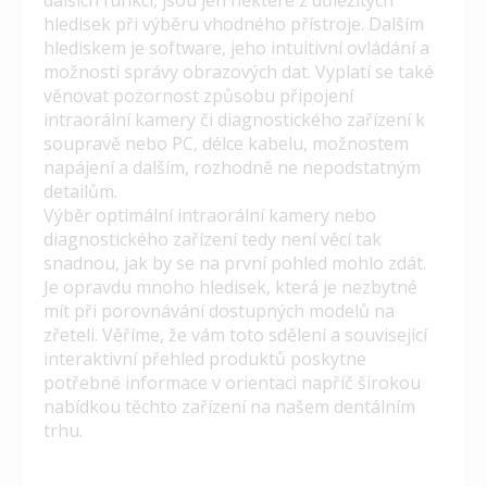
dalších funkcí, jsou jen některé z důležitých
hledisek při výběru vhodného přístroje. Dalším
hlediskem je software, jeho intuitivní ovládání a
možnosti správy obrazových dat. Vyplatí se také
věnovat pozornost způsobu připojení
intraorální kamery či diagnostického zařízení k
soupravě nebo PC, délce kabelu, možnostem
napájení a dalším, rozhodně ne nepodstatným
detailům.
Výběr optimální intraorální kamery nebo
diagnostického zařízení tedy není věcí tak
snadnou, jak by se na první pohled mohlo zdát.
Je opravdu mnoho hledisek, která je nezbytné
mít při porovnávání dostupných modelů na
zřeteli. Věříme, že vám toto sdělení a související
interaktivní přehled produktů poskytne
potřebné informace v orientaci napříč širokou
nabídkou těchto zařízení na našem dentálním
trhu.