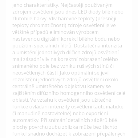
jeho charakteristiky. Nejčastěji používaným
zdrojem osvětlení jsou dnes LED diody bílé nebo
žlutobílé barvy. Vliv barevné teploty (přesněji
teploty chromatičnosti) zdroje osvětlení je ve
většině případů eliminován výrobcem
nastavenou digitální korekcí bílého bodu nebo
použitím speciálních filtrů. Dostatečná intenzita
a umístění jednotlivých dílčích zdrojů osvětlení
mají zásadní vliv na korektní zobrazení celého
snímaného pole bez vzniku rušivých stínů či
neosvětlených částí. Jako optimální se jeví
rozmístění jednotlivých zdrojů osvětlení okolo
centrálně umístěného objektivu kamery se
zajištěním difúzního homogenního osvětlení celé
oblasti. Ve vztahu k osvětlení jsou užitečné
funkce ovládání intenzity osvětlení (automatické
či manuálně nastavitelné) nebo expoziční
automatiky. Při snímání detailních záběrů bílé
plochy povrchu zubu zblízka může bez těchto
funkcí snadno docházet k zobrazení přepálených