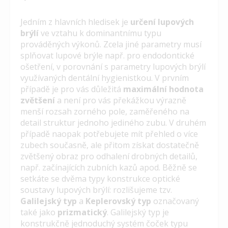
Jedním z hlavních hledisek je
určení lupových
brýlí
ve vztahu k dominantnímu typu
prováděných výkonů. Zcela jiné parametry musí
splňovat lupové brýle např. pro endodontické
ošetření, v porovnání s parametry lupových brýlí
využívaných dentální hygienistkou. V prvním
případě je pro vás důležitá
maximální hodnota
zvětšení
a není pro vás překážkou výrazně
menší rozsah zorného pole, zaměřeného na
detail struktur jednoho jediného zubu. V druhém
případě naopak potřebujete mít přehled o více
zubech současně, ale přitom získat dostatečně
zvětšený obraz pro odhalení drobných detailů,
např. začínajících zubních kazů apod. Běžně se
setkáte se dvěma typy konstrukce optické
soustavy lupových brýlí: rozlišujeme tzv.
Galilejský typ
a
Keplerovský typ
označovaný
také jako
prizmatický
. Galilejský typ je
konstrukčně jednoduchý systém čoček typu