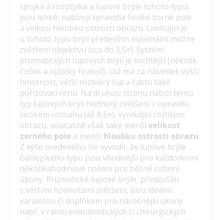
spojka a rozptylka a lupové brýle tohoto typu
jsou lehké, nabízejí zpravidla široké zorné pole
a velkou hloubku ostrosti obrazu. Limitující je
u tohoto typu brýlí především maximální možné
zvětšení objektivu (cca do 3,5×). Systém
prizmatických lupových brýlí je složitější (několik
čoček a optický hranol), což má za následek vyšší
hmotnost, větší rozměry lup a často také
pořizovací cenu. Na druhou stranu nabízí tento
typ lupových brýlí hodnoty zvětšení v opravdu
širokém rozsahu (až 8,5×), vynikající rozlišení
obrazu, současně však také menší
velikost
zorného pole
a menší
hloubku ostrosti obrazu
.
Z výše uvedeného lze vyvodit, že lupové brýle
Galilejského typu jsou vhodnější pro každodenní
několikahodinové nošení pro běžné rutinní
úkony. Prizmatické lupové brýle, především
s většími hodnotami zvětšení, jsou ideální
variantou či doplňkem pro náročnější úkony
např. v rámci endodontických či chirurgických