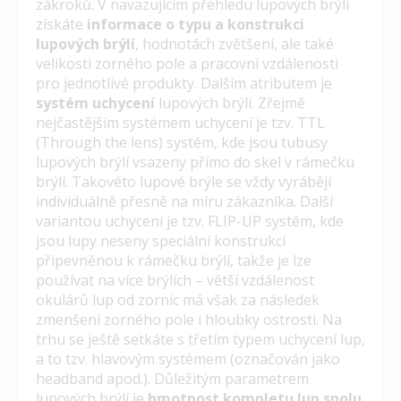
zákroků. V navazujícím přehledu lupových brýlí
získáte
informace o typu a konstrukci
lupových brýlí
, hodnotách zvětšení, ale také
velikosti zorného pole a pracovní vzdálenosti
pro jednotlivé produkty. Dalším atributem je
systém uchycení
lupových brýlí. Zřejmě
nejčastějším systémem uchycení je tzv. TTL
(Through the lens) systém, kde jsou tubusy
lupových brýlí vsazeny přímo do skel v rámečku
brýlí. Takovéto lupové brýle se vždy vyrábějí
individuálně přesně na míru zákazníka. Další
variantou uchycení je tzv. FLIP-UP systém, kde
jsou lupy neseny speciální konstrukcí
připevněnou k rámečku brýlí, takže je lze
používat na více brýlích – větší vzdálenost
okulárů lup od zornic má však za následek
zmenšení zorného pole i hloubky ostrosti. Na
trhu se ještě setkáte s třetím typem uchycení lup,
a to tzv. hlavovým systémem (označován jako
headband apod.). Důležitým parametrem
lupových brýlí je
hmotnost kompletu lup spolu