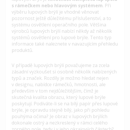
s rámečkem nebo hlavovým systémem
. Při
výběru lupových brýlí je vhodné věnovat
pozornost ještě důležitému příslušenství, a to
systému osvětlení operačního pole. Většina
výrobců lupových brýlí nabízí někdy až několik
systémů osvětlení pro lupové brýle. Tento typ
informace také naleznete v navazujícím přehledu
produktů.
V případě lupových brýlí považujeme za zcela
zásadní vyzkoušet si osobně několik nabízených
typů a značek. Rozdíly je možno hledat nejen
v designu, nabídce rámečků, hmotnosti, ale
především v tom nejdůležitějším, čímž je
skutečná kvalita obrazu, který lupové brýle
poskytují. Podíváte-li se na bílý papír přes lupové
brýle, je opravdu stejně bílý, jako při pohledu
pouhýma očima? Je obraz v lupových brýlích
dokonale ostrý a nezkreslený v rámci celého
zorného pole, tedy i v jeho okrajových částech?