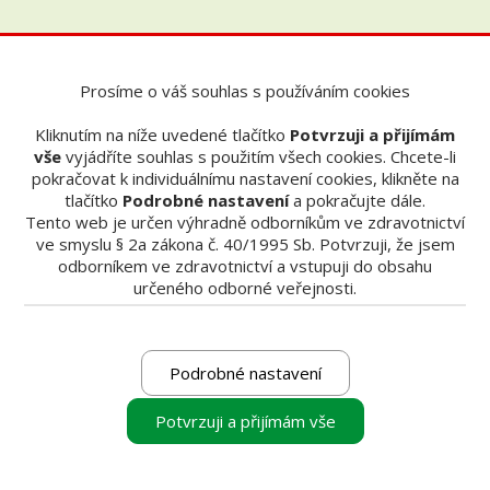
Prosíme o váš souhlas s používáním cookies
Kliknutím na níže uvedené tlačítko
Potvrzuji a přijímám
vše
vyjádříte souhlas s použitím všech cookies. Chcete-li
pokračovat k individuálnímu nastavení cookies, klikněte na
tlačítko
Podrobné nastavení
a pokračujte dále.
Tento web je určen výhradně odborníkům ve zdravotnictví
ve smyslu § 2a zákona č. 40/1995 Sb. Potvrzuji, že jsem
odborníkem ve zdravotnictví a vstupuji do obsahu
určeného odborné veřejnosti.
Problematika
Lupové brýle
Lupové brýle
Podrobné nastavení
Potvrzuji a přijímám vše
Jak vybírat lupové brýle?