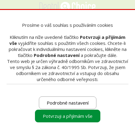
Prosíme o váš souhlas s používáním cookies
Kliknutím na níže uvedené tlačítko
Potvrzuji a přijímám
vyberte produkt
vyberte produkt
vyberte produkt
vše
vyjádříte souhlas s použitím všech cookies. Chcete-li
k porovnání
k porovnání
k porovnání
pokračovat k individuálnímu nastavení cookies, klikněte na
tlačítko
Podrobné nastavení
a pokračujte dále.
Tento web je určen výhradně odborníkům ve zdravotnictví
ve smyslu § 2a zákona č. 40/1995 Sb. Potvrzuji, že jsem
POROVNAT PRODUKTY
odborníkem ve zdravotnictví a vstupuji do obsahu
určeného odborné veřejnosti.
i
CHCI CENOVOU NABÍDKU
vyberte produkt k porovnání
Podrobné nastavení
Pomocí jediného tlačítka můžete nyní nově získat
nezávaznou cenovou nabídku až na tři vámi
Potvrzuji a přijímám vše
vybrané produkty.