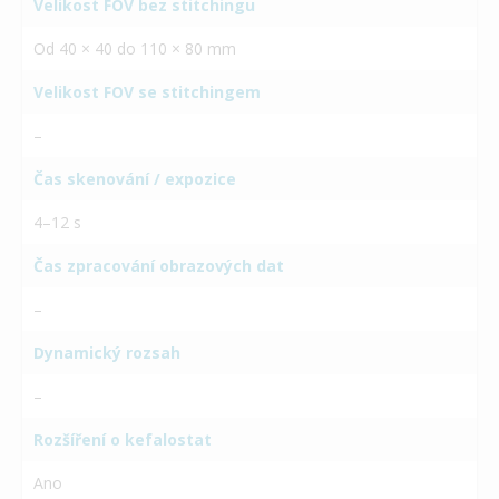
Velikost FOV bez stitchingu
Od 40 × 40 do 110 × 80 mm
Velikost FOV se stitchingem
–
Čas skenování / expozice
4–12 s
Čas zpracování obrazových dat
–
Dynamický rozsah
–
Rozšíření o kefalostat
Ano