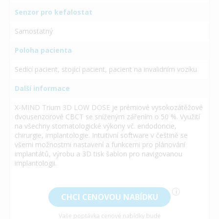
Senzor pro kefalostat
Samostatný
Poloha pacienta
Sedící pacient, stojící pacient, pacient na invalidním vozíku
Další informace
X-MIND Trium 3D LOW DOSE je prémiové vysokozátěžové
dvousenzorové CBCT se sníženým zářením o 50 %. Využití
na všechny stomatologické výkony vč. endodoncie,
chirurgie, implantologie. Intuitivní software v češtině se
všemi možnostmi nastavení a funkcemi pro plánování
implantátů, výrobu a 3D tisk šablon pro navigovanou
implantologii.
i
CHCI CENOVOU NABÍDKU
Vaše poptávka cenové nabídky bude