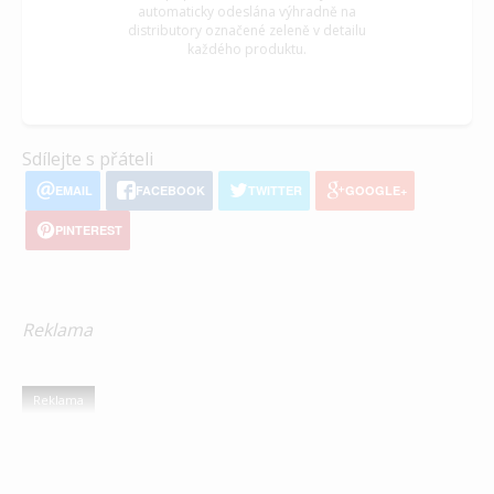
automaticky odeslána výhradně na
distributory označené zeleně v detailu
každého produktu.
Sdílejte s přáteli
EMAIL
FACEBOOK
TWITTER
GOOGLE+
PINTEREST
Reklama
Reklama