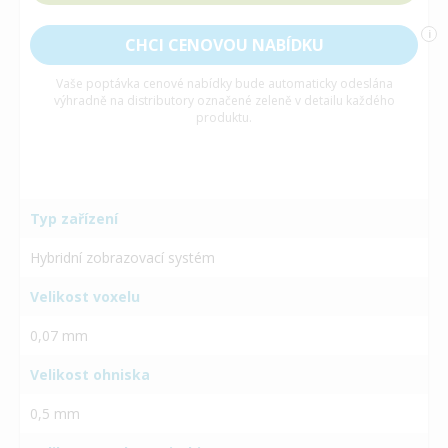
i
CHCI CENOVOU NABÍDKU
Vaše poptávka cenové nabídky bude automaticky odeslána
výhradně na distributory označené zeleně v detailu každého
produktu.
Typ zařízení
Hybridní zobrazovací systém
Velikost voxelu
0,07 mm
Velikost ohniska
0,5 mm