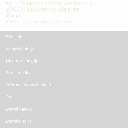
Kerr – Vstupte do nové éry Zendodoncie
VOCO - splní všechna vaše přání
Přehledy
Archiv katalogů
Jak portál funguje
Problematika
Ochrana osobních údajů
O nás
Dental Market
Dental Choice