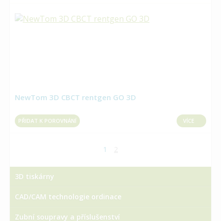
NewTom 3D CBCT rentgen GO 3D
PŘIDAT K POROVNÁNÍ
VÍCE
1
2
3D tiskárny
CAD/CAM technologie ordinace
Zubní soupravy a příslušenství