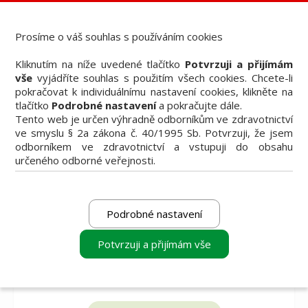
Dental Choice - Přehled dentálních produktů
StomaTeam, s.r.o. - Váš průvodce dentálním světem
Prosíme o váš souhlas s používáním cookies
Články
Kliknutím na níže uvedené tlačítko
Potvrzuji a přijímám
Knižní nabídka
vše
vyjádříte souhlas s použitím všech cookies. Chcete-li
Vzdělávací akce
pokračovat k individuálnímu nastavení cookies, klikněte na
Akční nabídky firem
tlačítko
Podrobné nastavení
a pokračujte dále.
Přehledy produktů
Tento web je určen výhradně odborníkům ve zdravotnictví
Inzerce
ve smyslu § 2a zákona č. 40/1995 Sb. Potvrzuji, že jsem
Předplatné / el. verze časopisů
odborníkem ve zdravotnictví a vstupuji do obsahu
určeného odborné veřejnosti.
Podrobné nastavení
Potvrzuji a přijímám vše
vyberte produkt
vyberte produkt
vyberte produkt
k porovnání
k porovnání
k porovnání