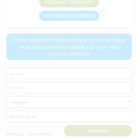
POROVNAT PRODUKTY
i
CHCI CENOVOU NABÍDKU
vyberte produkt k porovnání
Pomocí jediného tlačítka můžete nyní nově získat
nezávaznou cenovou nabídku až na tři vámi
vybrané produkty.
Přehledy
Pro ordinace