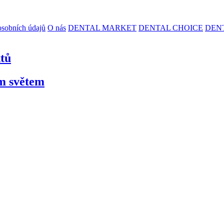
sobních údajů
O nás
DENTAL MARKET
DENTAL CHOICE
DEN
ktů
ím světem