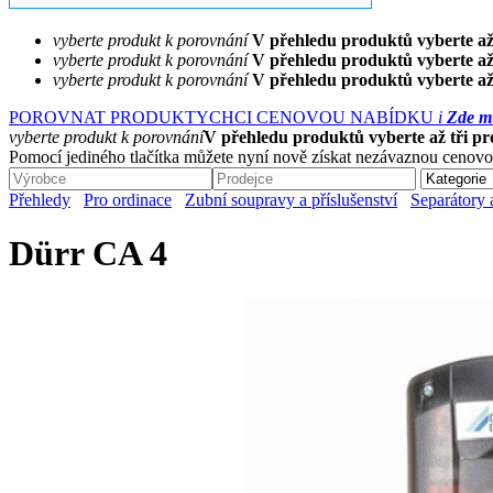
vyberte produkt k porovnání
V přehledu produktů vyberte až
vyberte produkt k porovnání
V přehledu produktů vyberte až
vyberte produkt k porovnání
V přehledu produktů vyberte až
POROVNAT PRODUKTY
CHCI CENOVOU NABÍDKU
i
Zde mů
vyberte produkt k porovnání
V přehledu produktů vyberte až tři p
Pomocí jediného tlačítka můžete nyní nově získat nezávaznou cenovo
Přehledy
Pro ordinace
Zubní soupravy a příslušenství
Separátory
Dürr CA 4