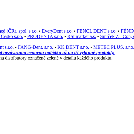
d (ČR), spol. s r.o.
•
EveryDent s.r.o.
•
FENCL DENT s.r.o.
•
FÉNIX
esko s.r.o.
•
PRODENTA s.r.o.
•
RSt market a.s.
•
Smrček Z - Con, s
t s.r.o.
•
FANG-Dent, s.r.o.
•
KK DENT s.r.o.
•
METEC PLUS, s.r.o
at nezávaznou cenovou nabídku až na tři vybrané produkty.
 distributory označené zeleně v detailu každého produktu.