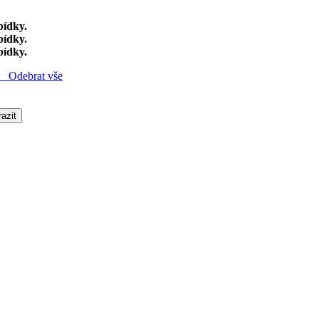
bídky.
bídky.
bídky.
Odebrat vše