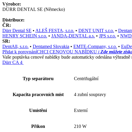
Výrobce:
DÜRR DENTAL SE (Německo)
Distribuce:
ČR:
Dürr Dental SE
•
ALEŠ FESTA, s.r.o.
•
DENT UNIT s.r.o.
•
Dentame
HENRY SCHEIN s.r.o.
•
JANDA-DENTAL a.s.
•
JPS s.r.o.
•
NWD Č
SR:
DentAll, s.r.o.
•
Dentamed Slovakia
•
EMTE-Company, s.r.o.
•
EuDen
Přidat k porovnání
CHCI CENOVOU NABÍDKU
i
Zde můžete získ
Vaše poptávka cenové nabídky bude automaticky odeslána výhradně na
Dürr CA 4
Typ separátoru
Centrifugální
Kapacita pracovních míst
4 zubní soupravy
Umístění
Externí
Příkon
210 W