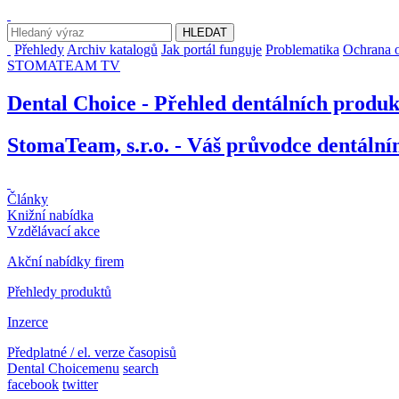
Přehledy
Archiv katalogů
Jak portál funguje
Problematika
Ochrana o
STOMATEAM TV
Dental Choice - Přehled dentálních produ
StomaTeam, s.r.o. - Váš průvodce dentáln
Články
Knižní nabídka
Vzdělávací akce
Akční nabídky firem
Přehledy produktů
Inzerce
Předplatné / el. verze časopisů
Dental Choice
menu
search
facebook
twitter