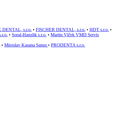
 DENTAL, s.r.o.
•
FISCHER DENTAL, s.r.o.
•
HDT s.r.o.
•
.r.o.
•
Soral-Hanzlik s.r.o.
•
Martin Vlček VMD Servis
.
•
Miroslav Kasana Sanus
•
PRODENTA s.r.o.