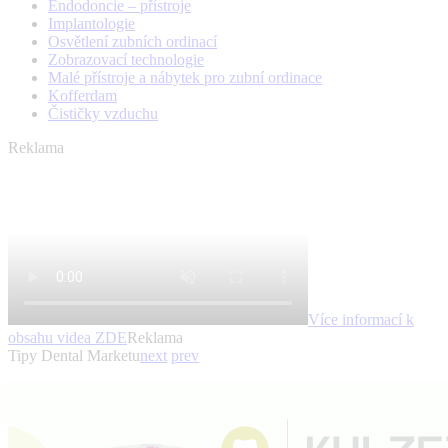
Endodoncie – přístroje
Implantologie
Osvětlení zubních ordinací
Zobrazovací technologie
Malé přístroje a nábytek pro zubní ordinace
Kofferdam
Čističky vzduchu
Reklama
Více informací k
obsahu videa
ZDE
Reklama
Tipy Dental Marketu
next
prev