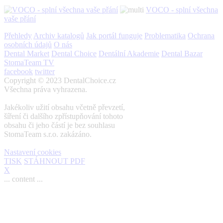
VOCO - splní všechna
vaše přání
Přehledy
Archiv katalogů
Jak portál funguje
Problematika
Ochrana
osobních údajů
O nás
Dental Market
Dental Choice
Dentální Akademie
Dental Bazar
StomaTeam TV
facebook
twitter
Copyright © 2023 DentalChoice.cz
Všechna práva vyhrazena.
Jakékoliv užití obsahu včetně převzetí,
šíření či dalšího zpřístupňování tohoto
obsahu či jeho částí je bez souhlasu
StomaTeam s.r.o. zakázáno.
Nastavení cookies
TISK
STÁHNOUT PDF
X
... content ...