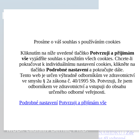
Přehledy
Archiv katalogů
Jak portál funguje
Problematika
Ochrana
osobních údajů
O nás
DENTAL MARKET
DENTAL CHOICE
DENTÁLNÍ AKADEMIE
DENTAL BAZAR
DENTAL JOBS
STOMATEAM TV
Dental Choice
menu
search
Prosíme o váš souhlas s používáním cookies
facebook
twitter
Kliknutím na níže uvedené tlačítko
Potvrzuji a přijímám
Přehledy
vše
vyjádříte souhlas s použitím všech cookies. Chcete-li
Archiv katalogů
pokračovat k individuálnímu nastavení cookies, klikněte na
Jak portál funguje
tlačítko
Podrobné nastavení
a pokračujte dále.
Tento web je určen výhradně odborníkům ve zdravotnictví
vyberte produkt k porovnání
V přehledu produktů vyberte
ve smyslu § 2a zákona č. 40/1995 Sb. Potvrzuji, že jsem
až tři produkty do porovnání nebo pro zaslání nezávazné
odborníkem ve zdravotnictví a vstupuji do obsahu
cenové nabídky.
určeného odborné veřejnosti.
vyberte produkt k porovnání
V přehledu produktů vyberte
až tři produkty do porovnání nebo pro zaslání nezávazné
Podrobné nastavení
Potvrzuji a přijímám vše
cenové nabídky.
vyberte produkt k porovnání
V přehledu produktů vyberte
až tři produkty do porovnání nebo pro zaslání nezávazné
cenové nabídky.
POROVNAT PRODUKTY
CHCI CENOVOU NABÍDKU
i
Zde
můžete získat nezávaznou cenovou nabídku až na tři vybrané