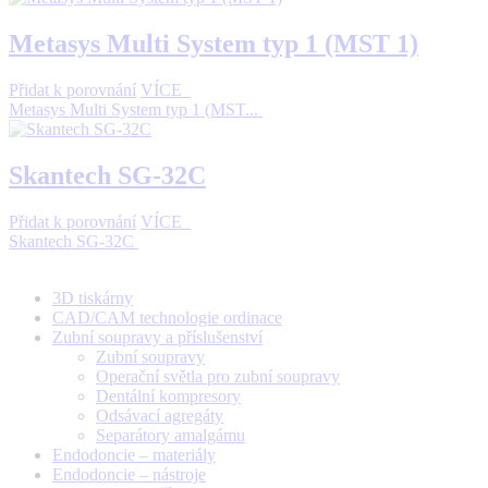
Metasys Multi System typ 1 (MST 1)
Přidat k porovnání
VÍCE
Metasys Multi System typ 1 (MST...
Skantech SG-32C
Přidat k porovnání
VÍCE
Skantech SG-32C
3D tiskárny
CAD/CAM technologie ordinace
Zubní soupravy a příslušenství
Zubní soupravy
Operační světla pro zubní soupravy
Dentální kompresory
Odsávací agregáty
Separátory amalgámu
Endodoncie – materiály
Endodoncie – nástroje