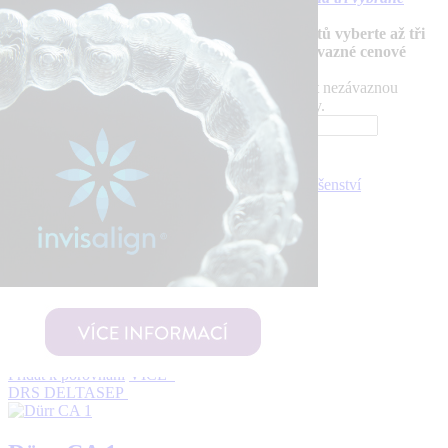
produkty.
Odebrat vše
vyberte produkt k porovnání
V přehledu produktů vyberte až tři
produkty do porovnání nebo pro zaslání nezávazné cenové
nabídky.
Pomocí jediného tlačítka můžete nyní nově získat nezávaznou
cenovou nabídku až na tři vámi vybrané produkty.
Přehledy
Pro ordinace
Zubní soupravy a příslušenství
Separátory amalgámu
Seřadit:
Přečtěte si:
Úvod do problematiky
DRS DELTASEP
Přidat k porovnání
VÍCE
DRS DELTASEP