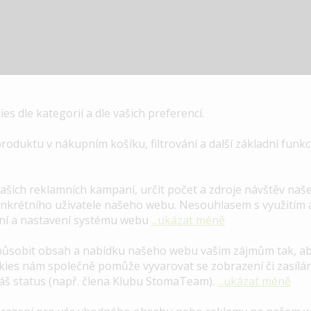
s dle kategorií a dle vašich preferencí.
uktu v nákupním košíku, filtrování a další základní funkce
šich reklamních kampaní, určit počet a zdroje návštěv na
konkrétního uživatele našeho webu. Nesouhlasem s využitím 
ení a nastavení systému webu
...ukázat méně
způsobit obsah a nabídku našeho webu vašim zájmům tak, a
ies nám společně pomůže vyvarovat se zobrazení či zasílání
váš status (např. člena Klubu StomaTeam).
...ukázat méně