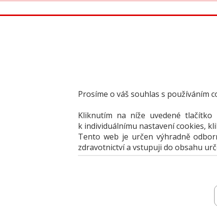
Články
Knižní nabídka
Vzdělávací akce
Akční na
Přehledy
Archiv katalogů
Jak portál 
Prosíme o váš souhlas s používáním c
Kliknutím na níže uvedené tlačítko
k individuálnímu nastavení cookies, kl
Tento web je určen výhradně odborní
zdravotnictví a vstupuji do obsahu ur
Problematika
Implantační systémy
Jak vybírat implantační systém?
Jak vybírat implantační systém