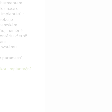
s abutmentem
nformace o
í implantátů s
roku je
tuzemském.
lňují neméně
mentáriu včetně
ení
o systému.
 a parametrů,
žkou Implantační