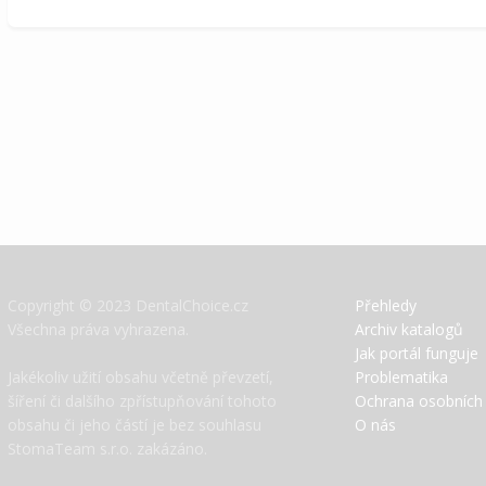
Copyright © 2023 DentalChoice.cz
Přehledy
Všechna práva vyhrazena.
Archiv katalogů
Jak portál funguje
Jakékoliv užití obsahu včetně převzetí,
Problematika
šíření či dalšího zpřístupňování tohoto
Ochrana osobních
obsahu či jeho částí je bez souhlasu
O nás
StomaTeam s.r.o. zakázáno.