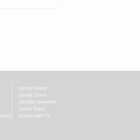
Dental Market
Dental Choice
Dentální Akademie
Dental Bazar
 údajů
StomaTeam TV