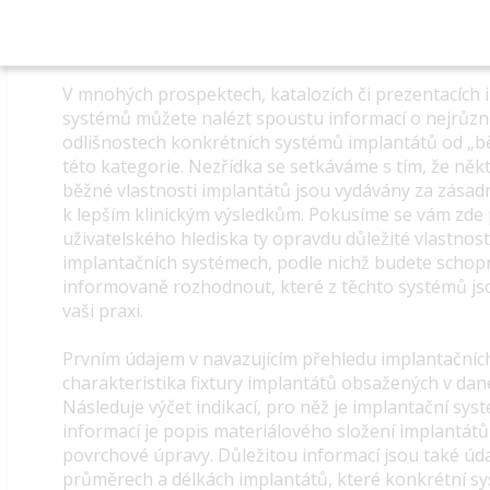
V mnohých prospektech, katalozích či prezentacích 
systémů můžete nalézt spoustu informací o nejrůzn
odlišnostech konkrétních systémů implantátů od „
této kategorie. Nezřídka se setkáváme s tím, že něk
běžné vlastnosti implantátů jsou vydávány za zásad
k lepším klinickým výsledkům. Pokusíme se vám zde 
uživatelského hlediska ty opravdu důležité vlastnost
implantačních systémech, podle nichž budete schop
informovaně rozhodnout, které z těchto systémů j
vaši praxi.
Prvním údajem v navazujícím přehledu implantačníc
charakteristika fixtury implantátů obsažených v da
Následuje výčet indikací, pro něž je implantační sys
informací je popis materiálového složení implantátů 
povrchové úpravy. Důležitou informací jsou také úd
průměrech a délkách implantátů, které konkrétní sy