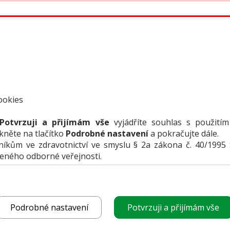
bídky firem
Přehledy produktů
Inzerce
Předplatné /
funguje
ookies
Potvrzuji a přijímám vše
vyjádříte souhlas s použitím
ikněte na tlačítko
Podrobné nastavení
a pokračujte dále.
kům ve zdravotnictví ve smyslu § 2a zákona č. 40/1995 
čeného odborné veřejnosti.
?
Podrobné nastavení
Potvrzuji a přijímám vše