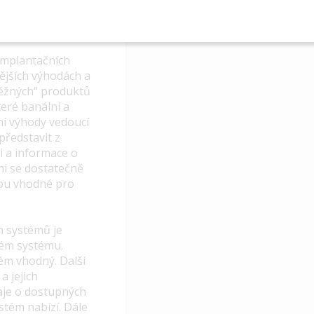
implantačních
ějších výhodách a
běžných“ produktů
teré banální a
ní výhody vedoucí
představit z
i a informace o
ni se dostatečně
sou vhodné pro
h systémů je
ném systému.
tém vhodný. Další
a jejich
aje o dostupných
stém nabízí. Dále