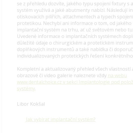
se z přehledu dozvíte, jakého typu spojení fixtury 
systém využívá a jaké abutmenty nabízí. Následují i
otiskovacích pilířích, attachmentech a typech spojen
protetikou. Nechybí ani informace o tom, od jakého 
implantační systém na trhu, ať už světovém nebo 
Uvedené informace o implantačních systémech dop
důležité údaje o chirurgickém a protetickém instru
doplňkových instrumentů a také nabídka či doporuč
individualizovaných protetických řešení konkrétníh
Kompletní a aktualizovaný přehled všech vlastností
obrazové či video galerie naleznete vždy
na webu
www.dentalchoice.cz v sekci Implantologie pod polo
systémy
.
Libor Kokšal
Jak vybírat implantační systém?