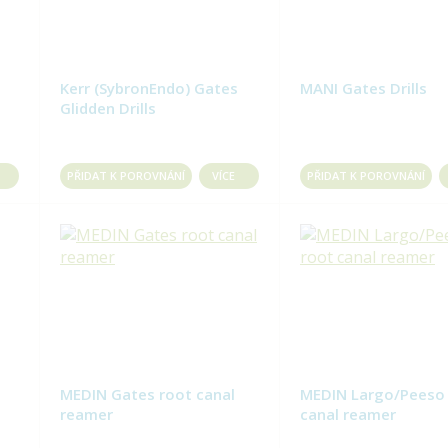
Kerr (SybronEndo) Gates
MANI Gates Drills
Glidden Drills
PŘIDAT K POROVNÁNÍ
VÍCE
PŘIDAT K POROVNÁNÍ
MEDIN Gates root canal
MEDIN Largo/Peeso
reamer
canal reamer