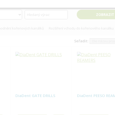
hodnění kořenových kanálků
Rozšíření vchodu do kořenového kanálku
Seřadit:
o
DiaDent GATE DRILLS
DiaDent PEESO REA