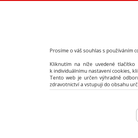
Dental Choice - Přehled dentálních produktů
StomaTeam, s.r.o. - Váš průvodce dentálním světem
Články
Knižní nabídka
Vzdělávací akce
Akční nabídky firem
Prosíme o váš souhlas s používáním c
Přehledy produktů
Inzerce
Kliknutím na níže uvedené tlačítko
Předplatné / el. verze časopisů
k individuálnímu nastavení cookies, kl
Tento web je určen výhradně odborní
zdravotnictví a vstupuji do obsahu ur
Přehledy
Archiv katalogů
Jak portál 
vyberte produkt
vyberte produkt
k porovnání
k porovnání
vyberte produkt k porovnání