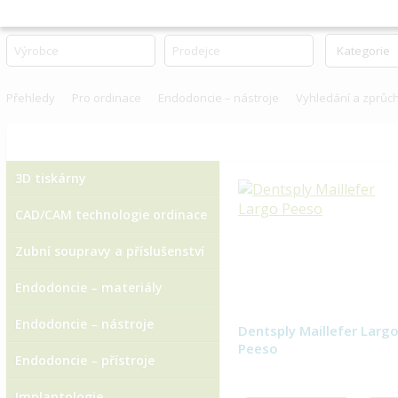
Přehledy
Pro ordinace
Endodoncie – nástroje
Vyhledání a zprůc
3D tiskárny
CAD/CAM technologie ordinace
Zubní soupravy a příslušenství
Endodoncie – materiály
Endodoncie – nástroje
Dentsply Maillefer Larg
Peeso
Endodoncie – přístroje
Implantologie