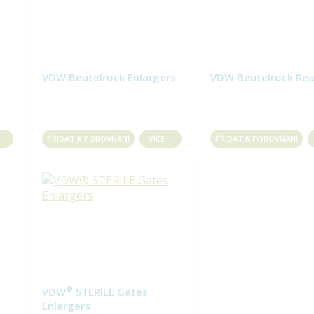
VDW Beutelrock Enlargers
VDW Beutelrock Re
PŘIDAT K POROVNÁNÍ
VÍCE
PŘIDAT K POROVNÁNÍ
®
VDW
STERILE Gates
Enlargers