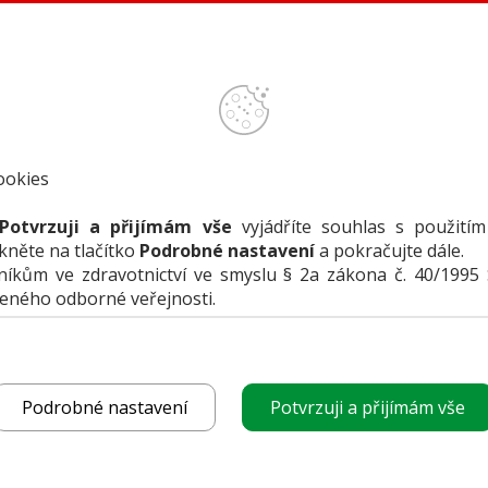
ookies
Potvrzuji a přijímám vše
vyjádříte souhlas s použitím
ikněte na tlačítko
Podrobné nastavení
a pokračujte dále.
kům ve zdravotnictví ve smyslu § 2a zákona č. 40/1995 
čeného odborné veřejnosti.
funguje
POROVNAT PRODUK
vyberte produkt
Podrobné nastavení
Potvrzuji a přijímám vše
k porovnání