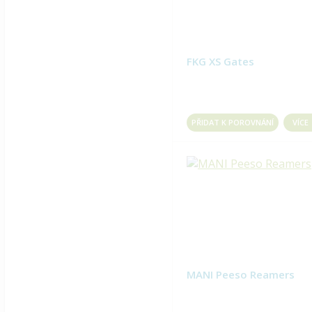
FKG XS Gates
PŘIDAT K POROVNÁNÍ
VÍCE
MANI Peeso Reamers