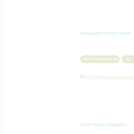
Meisinger Peeso 183LR
PŘIDAT K POROVNÁNÍ
VÍCE
VDW Peeso Enlargers